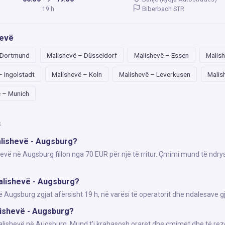
Biberbach STR
19 h
hevë
 Dortmund
Malishevë – Düsseldorf
Malishevë – Essen
Malish
– Ingolstadt
Malishevë – Koln
Malishevë – Leverkusen
Malis
 – Munich
s
alishevë - Augsburg?
hevë në Augsburg fillon nga 70 EUR për një të rritur. Çmimi mund të ndry
alishevë - Augsburg?
ugsburg zgjat afërsisht 19 h, në varësi të operatorit dhe ndalesave gj
alishevë - Augsburg?
Malishevë në Augsburg. Mund t'i krahasosh oraret dhe çmimet dhe të rez