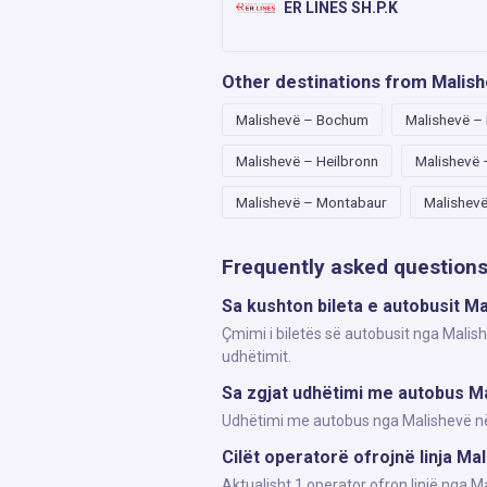
ER LINES SH.P.K
Other destinations from Malis
Malishevë – Bochum
Malishevë –
Malishevë – Heilbronn
Malishevë 
Malishevë – Montabaur
Malishevë
Frequently asked question
Sa kushton bileta e autobusit M
Çmimi i biletës së autobusit nga Malis
udhëtimit.
Sa zgjat udhëtimi me autobus M
Udhëtimi me autobus nga Malishevë në A
Cilët operatorë ofrojnë linja M
Aktualisht 1 operator ofron linjë nga 