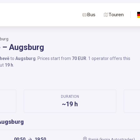
Bus
Touren
sburg
ë – Augsburg
hevë
to
Augsburg
. Prices start from
70 EUR
. 1 operator offers this
out
19 h
.
DURATION
~19 h
Augsburg
00:50
19:50
Banjë (kyqja Autostrades)