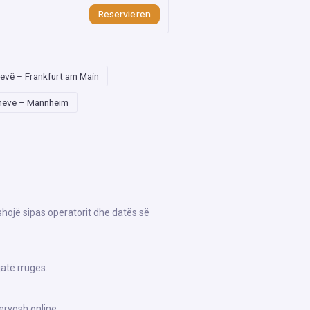
Reservieren
evë – Frankfurt am Main
hevë – Mannheim
shojë sipas operatorit dhe datës së
atë rrugës.
ervosh online.