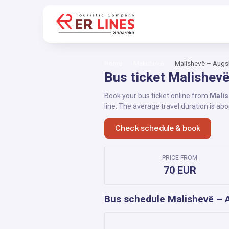
Home
Malishevë
Malishevë – Aug
Bus ticket Malishev
Book your bus ticket online from
Malis
line. The average travel duration is ab
Check schedule & book
PRICE FROM
70 EUR
Bus schedule Malishevë – 