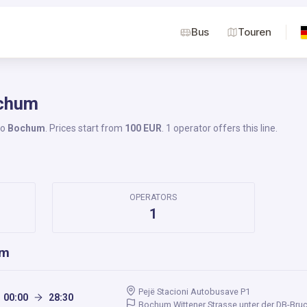
Bus
Touren
ochum
to
Bochum
. Prices start from
100 EUR
. 1 operator offers this line.
OPERATORS
1
um
Pejë Stacioni Autobusave P1
00:00
28:30
Bochum Wittener Strasse unter der DB-Bruc