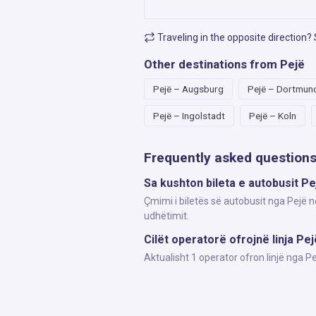
Traveling in the opposite direction?
Other destinations from Pejë
Pejë – Augsburg
Pejë – Dortmun
Pejë – Ingolstadt
Pejë – Koln
Frequently asked question
Sa kushton bileta e autobusit P
Çmimi i biletës së autobusit nga Pejë 
udhëtimit.
Cilët operatorë ofrojnë linja Pe
Aktualisht 1 operator ofron linjë nga 