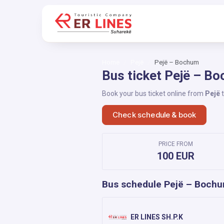
Home
Pejë
Pejë – Bochum
Bus ticket Pejë – B
Book your bus ticket online from
Pejë
Check schedule & book
PRICE FROM
100 EUR
Bus schedule Pejë – Boch
ER LINES SH.P.K