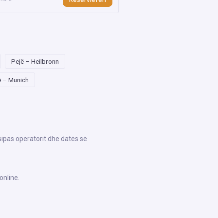
Pejë – Heilbronn
ë – Munich
sipas operatorit dhe datës së
online.