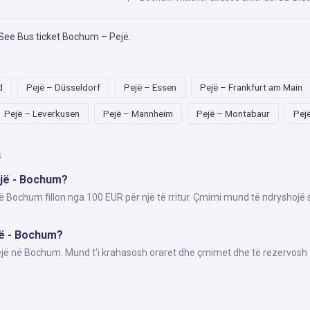
 See
Bus ticket Bochum – Pejë
.
d
Pejë – Düsseldorf
Pejë – Essen
Pejë – Frankfurt am Main
Pejë – Leverkusen
Pejë – Mannheim
Pejë – Montabaur
Pej
s
ejë - Bochum?
në Bochum fillon nga 100 EUR për një të rritur. Çmimi mund të ndryshojë 
jë - Bochum?
Pejë në Bochum. Mund t'i krahasosh oraret dhe çmimet dhe të rezervosh 