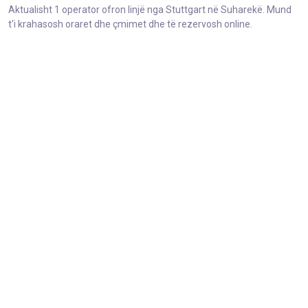
Aktualisht 1 operator ofron linjë nga Stuttgart në Suharekë. Mund
t'i krahasosh oraret dhe çmimet dhe të rezervosh online.