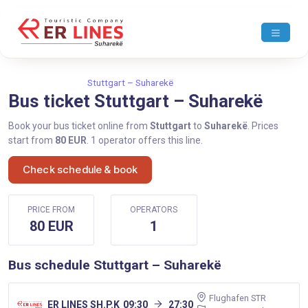
Home
Stuttgart
Stuttgart – Suharekë
Bus ticket Stuttgart – Suharekë
Book your bus ticket online from
Stuttgart
to
Suharekë
. Prices
start from
80 EUR
. 1 operator offers this line.
Check schedule & book
PRICE FROM
OPERATORS
80 EUR
1
Bus schedule Stuttgart – Suharekë
Flughafen STR
ER LINES SH.P.K
09:30
27:30