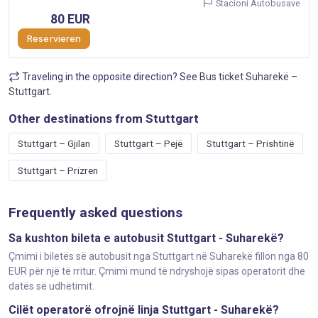
Stacioni Autobusave
80 EUR
Reservieren
Traveling in the opposite direction? See
Bus ticket Suharekë –
Stuttgart
.
Other destinations from Stuttgart
Stuttgart – Gjilan
Stuttgart – Pejë
Stuttgart – Prishtinë
Stuttgart – Prizren
Frequently asked questions
Sa kushton bileta e autobusit Stuttgart - Suharekë?
Çmimi i biletës së autobusit nga Stuttgart në Suharekë fillon nga 80
EUR për një të rritur. Çmimi mund të ndryshojë sipas operatorit dhe
datës së udhëtimit.
Cilët operatorë ofrojnë linja Stuttgart - Suharekë?