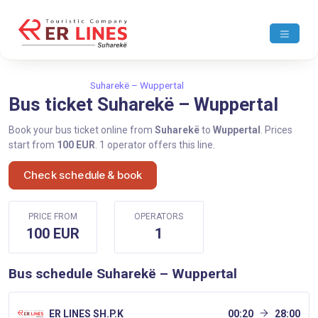
Home
Suharekë
Suharekë – Wuppertal
Bus ticket Suharekë – Wuppertal
Book your bus ticket online from
Suharekë
to
Wuppertal
. Prices
start from
100 EUR
. 1 operator offers this line.
Check schedule & book
PRICE FROM
OPERATORS
100 EUR
1
Bus schedule Suharekë – Wuppertal
ER LINES SH.P.K
00:20
28:00