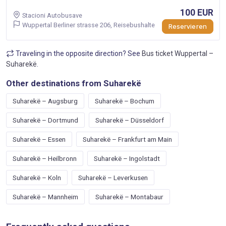
100 EUR
Stacioni Autobusave
Wuppertal Berliner strasse 206, Reisebushalte
Reservieren
Traveling in the opposite direction? See
Bus ticket Wuppertal –
Suharekë
.
Other destinations from Suharekë
Suharekë – Augsburg
Suharekë – Bochum
Suharekë – Dortmund
Suharekë – Düsseldorf
Suharekë – Essen
Suharekë – Frankfurt am Main
Suharekë – Heilbronn
Suharekë – Ingolstadt
Suharekë – Koln
Suharekë – Leverkusen
Suharekë – Mannheim
Suharekë – Montabaur