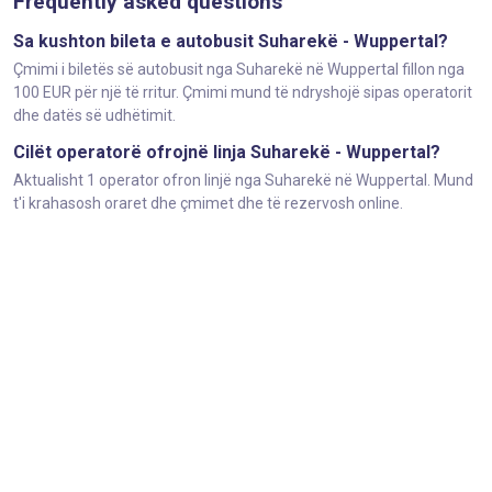
Frequently asked questions
Sa kushton bileta e autobusit Suharekë - Wuppertal?
Çmimi i biletës së autobusit nga Suharekë në Wuppertal fillon nga
100 EUR për një të rritur. Çmimi mund të ndryshojë sipas operatorit
dhe datës së udhëtimit.
Cilët operatorë ofrojnë linja Suharekë - Wuppertal?
Aktualisht 1 operator ofron linjë nga Suharekë në Wuppertal. Mund
t'i krahasosh oraret dhe çmimet dhe të rezervosh online.