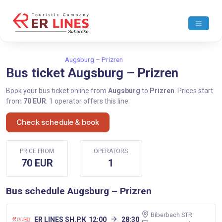
Home
Augsburg
Augsburg – Prizren
Bus ticket Augsburg – Prizren
Book your bus ticket online from
Augsburg
to
Prizren
. Prices start
from
70 EUR
. 1 operator offers this line.
Check schedule & book
PRICE FROM
OPERATORS
70 EUR
1
Bus schedule Augsburg – Prizren
Biberbach STR
ER LINES SH.P.K
12:00
28:30