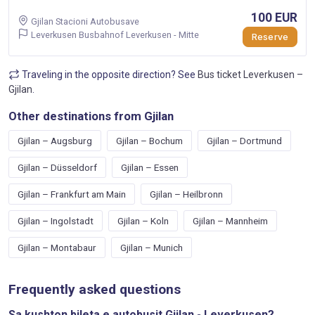
100 EUR
Gjilan Stacioni Autobusave
Leverkusen Busbahnof Leverkusen - Mitte
Reserve
Traveling in the opposite direction? See
Bus ticket Leverkusen –
Gjilan
.
Other destinations from Gjilan
Gjilan – Augsburg
Gjilan – Bochum
Gjilan – Dortmund
Gjilan – Düsseldorf
Gjilan – Essen
Gjilan – Frankfurt am Main
Gjilan – Heilbronn
Gjilan – Ingolstadt
Gjilan – Koln
Gjilan – Mannheim
Gjilan – Montabaur
Gjilan – Munich
Frequently asked questions
Sa kushton bileta e autobusit Gjilan - Leverkusen?