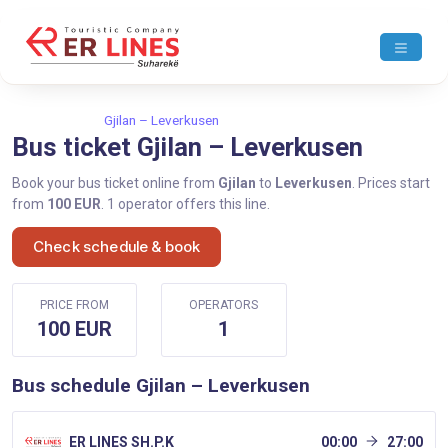
Home
Gjilan
Gjilan – Leverkusen
Bus ticket Gjilan – Leverkusen
Book your bus ticket online from
Gjilan
to
Leverkusen
. Prices start
from
100 EUR
. 1 operator offers this line.
Check schedule & book
PRICE FROM
OPERATORS
100 EUR
1
Bus schedule Gjilan – Leverkusen
ER LINES SH.P.K
00:00
27:00