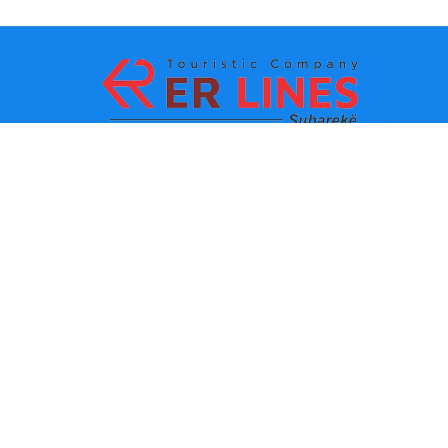
Payment methods:
Top destinations
Main Links
Destination by city
Contact
Destination by state
About us
Latest news
Policies and conditions of
use