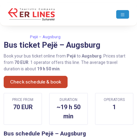
Home
Pejë
Pejë – Augsburg
Bus ticket Pejë – Augsburg
Book your bus ticket online from
Pejë
to
Augsburg
. Prices start
from
70 EUR
. 1 operator offers this line. The average travel
duration is about
19 h 50 min
.
Check schedule & book
PRICE FROM
DURATION
OPERATORS
70 EUR
~19 h 50
1
min
Bus schedule Pejë – Augsburg