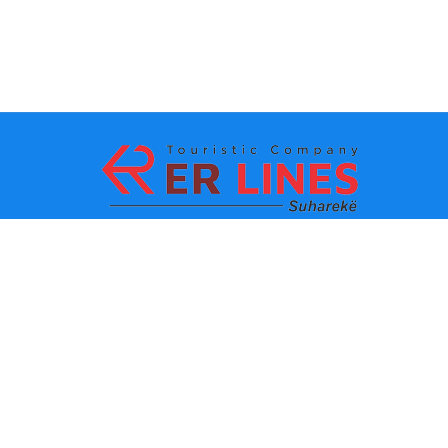
Payment methods:
Top destinations
Main Links
Destination by city
Contact
Destination by state
About us