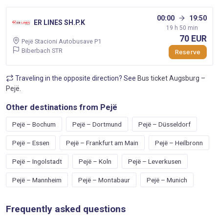
00:00
19:50
ER LINES SH.P.K
19 h 50 min
70 EUR
Pejë Stacioni Autobusave P1
Biberbach STR
Reserve
Traveling in the opposite direction? See
Bus ticket Augsburg –
Pejë
.
Other destinations from Pejë
Pejë – Bochum
Pejë – Dortmund
Pejë – Düsseldorf
Pejë – Essen
Pejë – Frankfurt am Main
Pejë – Heilbronn
Pejë – Ingolstadt
Pejë – Koln
Pejë – Leverkusen
Pejë – Mannheim
Pejë – Montabaur
Pejë – Munich
Frequently asked questions