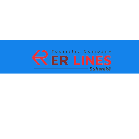
Payment methods:
Top destinations
Main Links
Destination by city
Contact