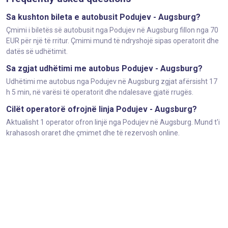
Sa kushton bileta e autobusit Podujev - Augsburg?
Çmimi i biletës së autobusit nga Podujev në Augsburg fillon nga 70
EUR për një të rritur. Çmimi mund të ndryshojë sipas operatorit dhe
datës së udhëtimit.
Sa zgjat udhëtimi me autobus Podujev - Augsburg?
Udhëtimi me autobus nga Podujev në Augsburg zgjat afërsisht 17
h 5 min, në varësi të operatorit dhe ndalesave gjatë rrugës.
Cilët operatorë ofrojnë linja Podujev - Augsburg?
Aktualisht 1 operator ofron linjë nga Podujev në Augsburg. Mund t'i
krahasosh oraret dhe çmimet dhe të rezervosh online.