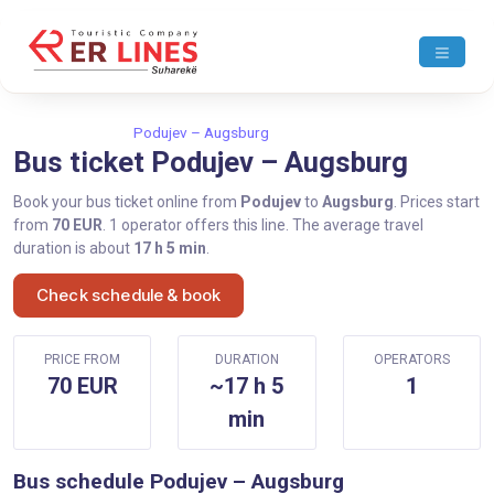
Home
Podujev
Podujev – Augsburg
Bus ticket Podujev – Augsburg
Book your bus ticket online from
Podujev
to
Augsburg
. Prices start
from
70 EUR
. 1 operator offers this line. The average travel
duration is about
17 h 5 min
.
Check schedule & book
PRICE FROM
DURATION
OPERATORS
70 EUR
~17 h 5
1
min
Bus schedule Podujev – Augsburg