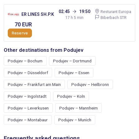
02:45
19:50
Resturant Europa
ER LINES SH.P.K
Biberbach STR
17 h 5 min
70 EUR
Reserve
Other destinations from Podujev
Podujev – Bochum
Podujev – Dortmund
Podujev – Düsseldorf
Podujev – Essen
Podujev – Frankfurt am Main
Podujev – Heilbronn
Podujev – Ingolstadt
Podujev – Koln
Podujev – Leverkusen
Podujev – Mannheim
Podujev – Montabaur
Podujev – Munich
Frequently asked questions