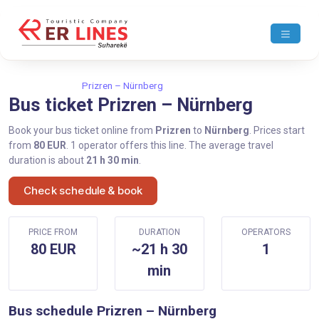
Home
Prizren
Prizren – Nürnberg
Bus ticket Prizren – Nürnberg
Book your bus ticket online from
Prizren
to
Nürnberg
. Prices start
from
80 EUR
. 1 operator offers this line. The average travel
duration is about
21 h 30 min
.
Check schedule & book
PRICE FROM
DURATION
OPERATORS
80 EUR
~21 h 30
1
min
Bus schedule Prizren – Nürnberg