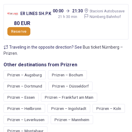
00:00
21:30
Stacioni Autobusave
ER LINES SH.P.K
Nürnberg Bahnhof
21 h 30 min
80 EUR
Reserve
Traveling in the opposite direction? See
Bus ticket Nürnberg –
Prizren
.
Other destinations from Prizren
Prizren – Augsburg
Prizren – Bochum
Prizren – Dortmund
Prizren – Düsseldorf
Prizren – Essen
Prizren – Frankfurt am Main
Prizren – Heilbronn
Prizren – Ingolstadt
Prizren – Koln
Prizren – Leverkusen
Prizren – Mannheim
Prizren – Montabaur