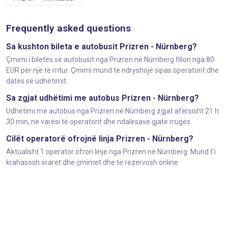
Frequently asked questions
Sa kushton bileta e autobusit Prizren - Nürnberg?
Çmimi i biletës së autobusit nga Prizren në Nürnberg fillon nga 80
EUR për një të rritur. Çmimi mund të ndryshojë sipas operatorit dhe
datës së udhëtimit.
Sa zgjat udhëtimi me autobus Prizren - Nürnberg?
Udhëtimi me autobus nga Prizren në Nürnberg zgjat afërsisht 21 h
30 min, në varësi të operatorit dhe ndalesave gjatë rrugës.
Cilët operatorë ofrojnë linja Prizren - Nürnberg?
Aktualisht 1 operator ofron linjë nga Prizren në Nürnberg. Mund t'i
krahasosh oraret dhe çmimet dhe të rezervosh online.