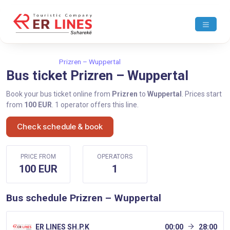
Home
Prizren
Prizren – Wuppertal
Bus ticket Prizren – Wuppertal
Book your bus ticket online from
Prizren
to
Wuppertal
. Prices start
from
100 EUR
. 1 operator offers this line.
Check schedule & book
PRICE FROM
OPERATORS
100 EUR
1
Bus schedule Prizren – Wuppertal
ER LINES SH.P.K
00:00
28:00