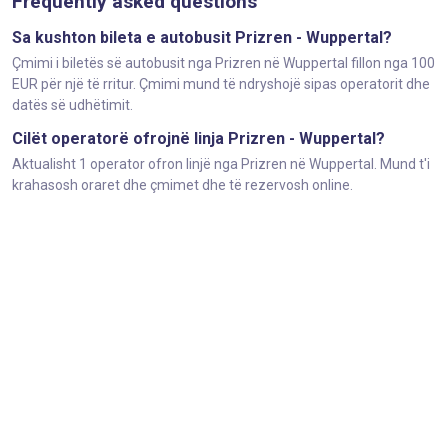
Frequently asked questions
Sa kushton bileta e autobusit Prizren - Wuppertal?
Çmimi i biletës së autobusit nga Prizren në Wuppertal fillon nga 100
EUR për një të rritur. Çmimi mund të ndryshojë sipas operatorit dhe
datës së udhëtimit.
Cilët operatorë ofrojnë linja Prizren - Wuppertal?
Aktualisht 1 operator ofron linjë nga Prizren në Wuppertal. Mund t'i
krahasosh oraret dhe çmimet dhe të rezervosh online.