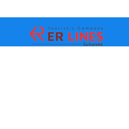
Payment methods:
Top destinations
Main Links
Destination by city
Contact
Destination by state
About us
Latest news