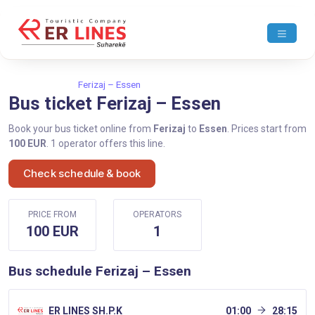
Home
Ferizaj
Ferizaj – Essen
Bus ticket Ferizaj – Essen
Book your bus ticket online from
Ferizaj
to
Essen
. Prices start from
100 EUR
. 1 operator offers this line.
Check schedule & book
PRICE FROM
OPERATORS
100 EUR
1
Bus schedule Ferizaj – Essen
ER LINES SH.P.K
01:00
28:15