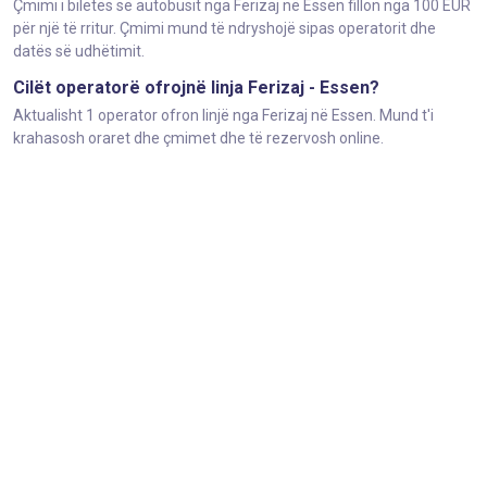
Çmimi i biletës së autobusit nga Ferizaj në Essen fillon nga 100 EUR
për një të rritur. Çmimi mund të ndryshojë sipas operatorit dhe
datës së udhëtimit.
Cilët operatorë ofrojnë linja Ferizaj - Essen?
Aktualisht 1 operator ofron linjë nga Ferizaj në Essen. Mund t'i
krahasosh oraret dhe çmimet dhe të rezervosh online.