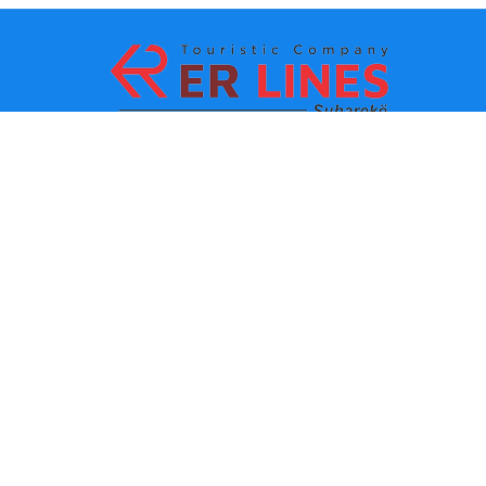
La méthode de paiement:
Les TOPS destinations
Les lignes principaux
Destination par ville
Le contacte
Destination par état
Autour de nous
Dernières informations
Les conditions èglements
d’utilisation