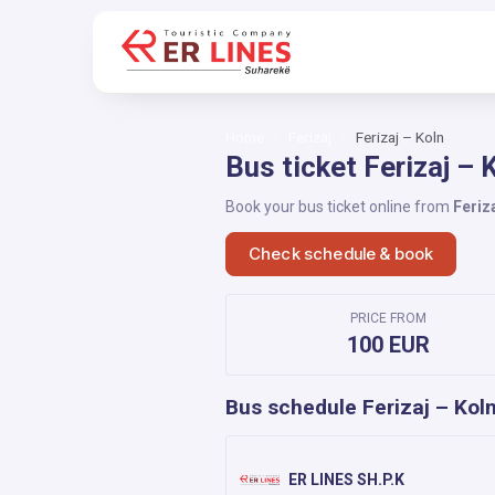
Home
Ferizaj
Ferizaj – Koln
Bus ticket Ferizaj – 
Book your bus ticket online from
Feriz
Check schedule & book
PRICE FROM
100 EUR
Bus schedule Ferizaj – Kol
ER LINES SH.P.K