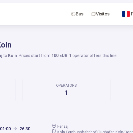
Bus
Visites
Koln
aj
to
Koln
. Prices start from
100 EUR
. 1 operator offers this line.
OPERATORS
1
n
Ferizaj
01:00
26:30
Koln Fernbussbahnhof Flughafen Koln/Bonn