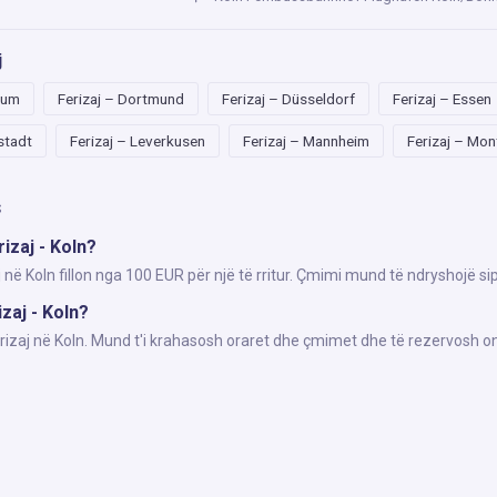
j
hum
Ferizaj – Dortmund
Ferizaj – Düsseldorf
Ferizaj – Essen
lstadt
Ferizaj – Leverkusen
Ferizaj – Mannheim
Ferizaj – Mo
s
izaj - Koln?
j në Koln fillon nga 100 EUR për një të rritur. Çmimi mund të ndryshojë s
izaj - Koln?
erizaj në Koln. Mund t'i krahasosh oraret dhe çmimet dhe të rezervosh on