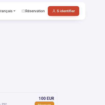
Français
Réservation
S identifier
100 EUR
, P32
Réserver