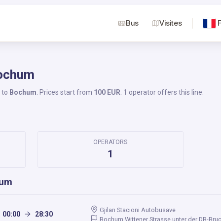
Bus
Visites
Bochum
to
Bochum
. Prices start from
100 EUR
. 1 operator offers this line.
OPERATORS
1
hum
Gjilan Stacioni Autobusave
00:00
28:30
Bochum Wittener Strasse unter der DB-Bruc