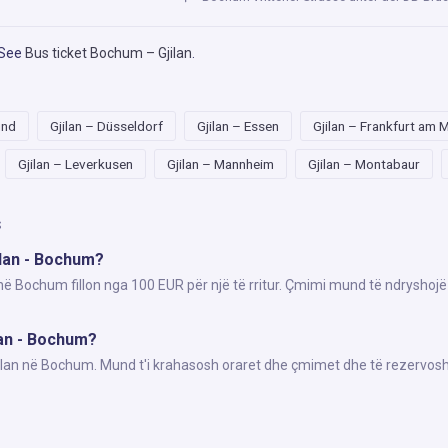
 See
Bus ticket Bochum – Gjilan
.
und
Gjilan – Düsseldorf
Gjilan – Essen
Gjilan – Frankfurt am 
Gjilan – Leverkusen
Gjilan – Mannheim
Gjilan – Montabaur
s
ilan - Bochum?
 në Bochum fillon nga 100 EUR për një të rritur. Çmimi mund të ndryshojë
ilan - Bochum?
Gjilan në Bochum. Mund t'i krahasosh oraret dhe çmimet dhe të rezervosh