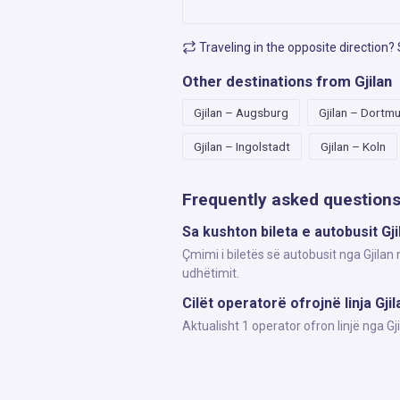
Traveling in the opposite direction?
Other destinations from Gjilan
Gjilan – Augsburg
Gjilan – Dortm
Gjilan – Ingolstadt
Gjilan – Koln
Frequently asked question
Sa kushton bileta e autobusit Gj
Çmimi i biletës së autobusit nga Gjilan
udhëtimit.
Cilët operatorë ofrojnë linja Gj
Aktualisht 1 operator ofron linjë nga 