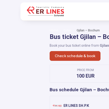
Home
Gjilan
Gjilan – Bochum
Bus ticket Gjilan – 
Book your bus ticket online from
Gjilan
Check schedule & book
PRICE FROM
100 EUR
Bus schedule Gjilan – Boc
ER LINES SH.P.K