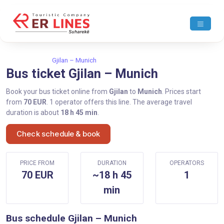
Home
Gjilan
Gjilan – Munich
Bus ticket Gjilan – Munich
Book your bus ticket online from
Gjilan
to
Munich
. Prices start
from
70 EUR
. 1 operator offers this line. The average travel
duration is about
18 h 45 min
.
Check schedule & book
PRICE FROM
DURATION
OPERATORS
70 EUR
~18 h 45
1
min
Bus schedule Gjilan – Munich