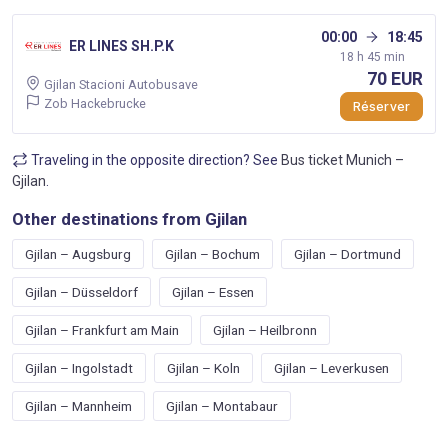
00:00
18:45
ER LINES SH.P.K
18 h 45 min
70 EUR
Gjilan Stacioni Autobusave
Zob Hackebrucke
Réserver
Traveling in the opposite direction? See
Bus ticket Munich –
Gjilan
.
Other destinations from Gjilan
Gjilan – Augsburg
Gjilan – Bochum
Gjilan – Dortmund
Gjilan – Düsseldorf
Gjilan – Essen
Gjilan – Frankfurt am Main
Gjilan – Heilbronn
Gjilan – Ingolstadt
Gjilan – Koln
Gjilan – Leverkusen
Gjilan – Mannheim
Gjilan – Montabaur