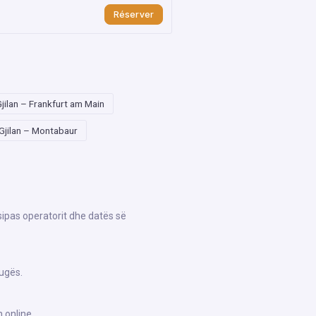
Réserver
jilan – Frankfurt am Main
Gjilan – Montabaur
 sipas operatorit dhe datës së
rugës.
 online.