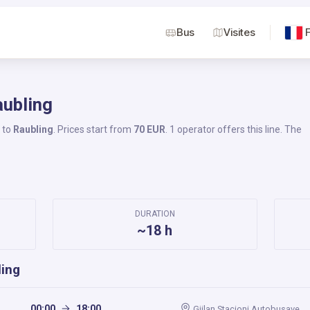
Bus
Visites
aubling
to
Raubling
. Prices start from
70 EUR
. 1 operator offers this line. The
DURATION
~18 h
ling
00:00
18:00
Gjilan Stacioni Autobusave