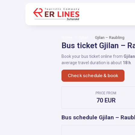
Home
Gjilan
Gjilan – Raubling
Bus ticket Gjilan – R
Book your bus ticket online from
Gjilan
average travel duration is about
18 h
.
Check schedule & book
PRICE FROM
70 EUR
Bus schedule Gjilan – Raub