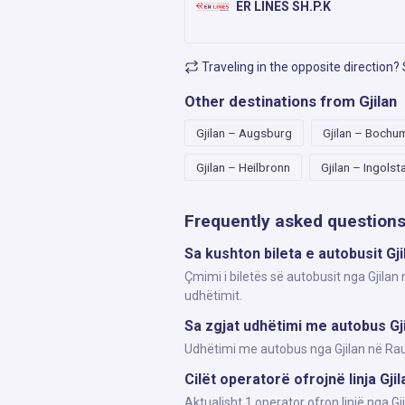
ER LINES SH.P.K
Traveling in the opposite direction?
Other destinations from Gjilan
Gjilan – Augsburg
Gjilan – Bochu
Gjilan – Heilbronn
Gjilan – Ingolst
Frequently asked question
Sa kushton bileta e autobusit Gji
Çmimi i biletës së autobusit nga Gjilan
udhëtimit.
Sa zgjat udhëtimi me autobus Gji
Udhëtimi me autobus nga Gjilan në Raubl
Cilët operatorë ofrojnë linja Gjil
Aktualisht 1 operator ofron linjë nga G