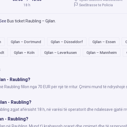
SeeStrasse te Policia
18 h
 See
Bus ticket Raubling – Gjilan
.
m
Gjilan – Dortmund
Gjilan – Düsseldorf
Gjilan – Essen
G
adt
Gjilan – Koln
Gjilan – Leverkusen
Gjilan – Mannheim
s
lan - Raubling?
 në Raubling fillon nga 70 EUR për një të rritur. Çmimi mund të ndryshojë
lan - Raubling?
ing zgjat afërsisht 18 h, në varësi të operatorit dhe ndalesave gjatë r
an - Raubling?
jilan në Raubling. Mund t'i krahasosh oraret dhe çmimet dhe të rezervosh