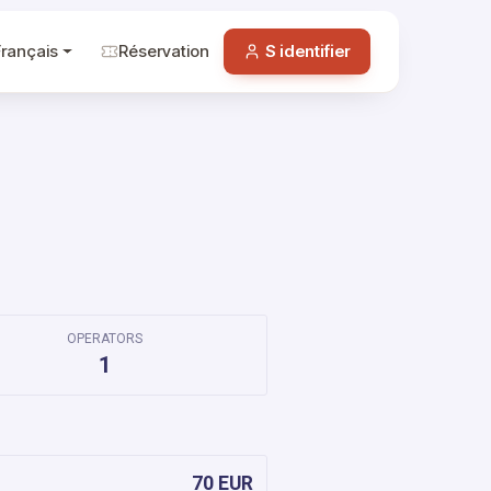
Français
Réservation
S identifier
OPERATORS
1
70 EUR