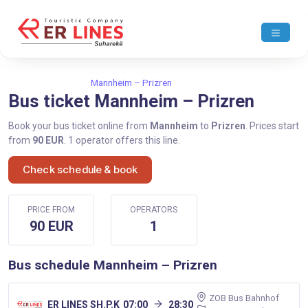
Home
Mannheim
Mannheim – Prizren
Bus ticket Mannheim – Prizren
Book your bus ticket online from
Mannheim
to
Prizren
. Prices start
from
90 EUR
. 1 operator offers this line.
Check schedule & book
PRICE FROM
OPERATORS
90 EUR
1
Bus schedule Mannheim – Prizren
ZOB Bus Bahnhof
ER LINES SH.P.K
07:00
28:30