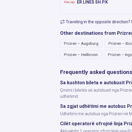
ER LINES SH.P.K
Traveling in the opposite direction?
Other destinations from Prizre
Prizren – Augsburg
Prizren – Bo
Prizren – Heilbronn
Prizren – Ing
Frequently asked question
Sa kushton bileta e autobusit P
Çmimi i biletës së autobusit nga Prizr
udhëtimit.
Sa zgjat udhëtimi me autobus P
Udhëtimi me autobus nga Prizren në Man
Cilët operatorë ofrojnë linja P
Aktualisht 1 operator ofron linjë nga 