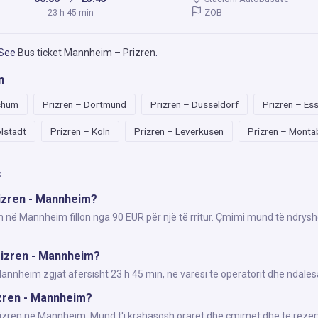
ZOB
23 h 45 min
 See
Bus ticket Mannheim – Prizren
.
n
chum
Prizren – Dortmund
Prizren – Düsseldorf
Prizren – Es
olstadt
Prizren – Koln
Prizren – Leverkusen
Prizren – Monta
s
rizren - Mannheim?
en në Mannheim fillon nga 90 EUR për një të rritur. Çmimi mund të ndrysh
rizren - Mannheim?
nheim zgjat afërsisht 23 h 45 min, në varësi të operatorit dhe ndales
rizren - Mannheim?
Prizren në Mannheim. Mund t'i krahasosh oraret dhe çmimet dhe të rezer