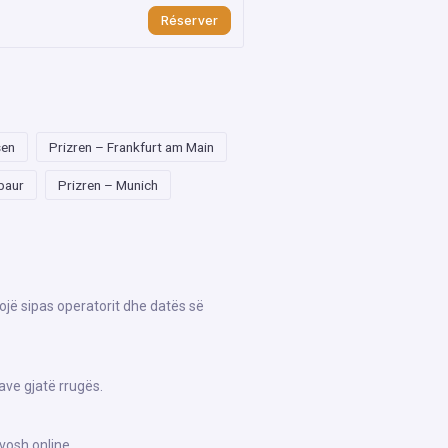
Réserver
sen
Prizren – Frankfurt am Main
baur
Prizren – Munich
ojë sipas operatorit dhe datës së
ave gjatë rrugës.
vosh online.