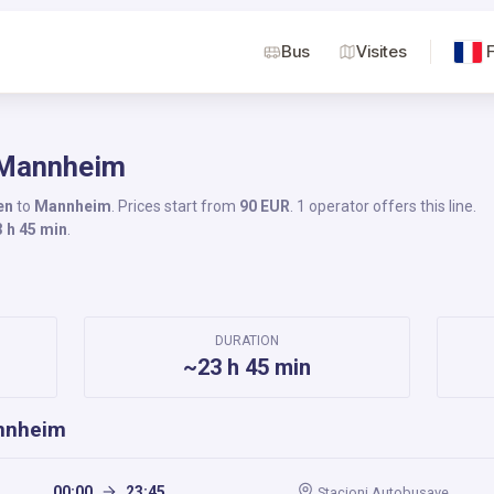
Bus
Visites
– Mannheim
en
to
Mannheim
. Prices start from
90 EUR
. 1 operator offers this line.
3 h 45 min
.
DURATION
~23 h 45 min
annheim
00:00
23:45
Stacioni Autobusave