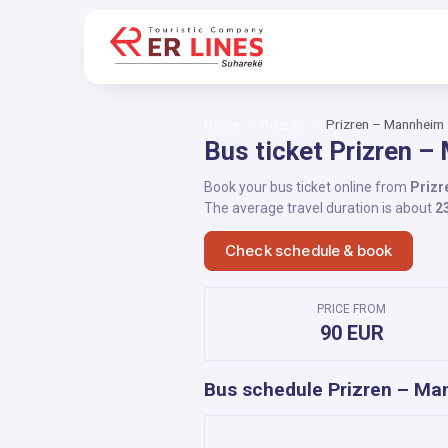
Home
Prizren
Prizren – Mannheim
Bus ticket Prizren 
Book your bus ticket online from
Prizr
The average travel duration is about
2
Check schedule & book
PRICE FROM
90 EUR
Bus schedule Prizren – M