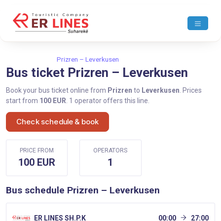
Home
Prizren
Prizren – Leverkusen
Bus ticket Prizren – Leverkusen
Book your bus ticket online from
Prizren
to
Leverkusen
. Prices
start from
100 EUR
. 1 operator offers this line.
Check schedule & book
PRICE FROM
OPERATORS
100 EUR
1
Bus schedule Prizren – Leverkusen
ER LINES SH.P.K
00:00
27:00