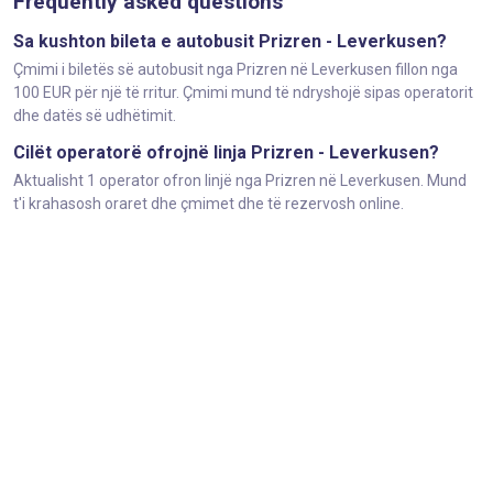
Frequently asked questions
Sa kushton bileta e autobusit Prizren - Leverkusen?
Çmimi i biletës së autobusit nga Prizren në Leverkusen fillon nga
100 EUR për një të rritur. Çmimi mund të ndryshojë sipas operatorit
dhe datës së udhëtimit.
Cilët operatorë ofrojnë linja Prizren - Leverkusen?
Aktualisht 1 operator ofron linjë nga Prizren në Leverkusen. Mund
t'i krahasosh oraret dhe çmimet dhe të rezervosh online.