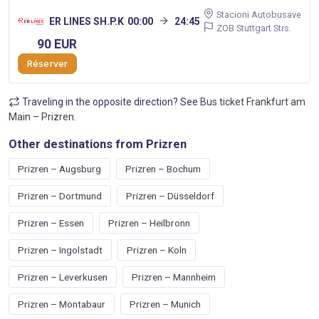
Stacioni Autobusave
ER LINES SH.P.K
00:00
24:45
ZOB Stuttgart Strs.
90 EUR
Réserver
Traveling in the opposite direction? See
Bus ticket Frankfurt am
Main – Prizren
.
Other destinations from Prizren
Prizren – Augsburg
Prizren – Bochum
Prizren – Dortmund
Prizren – Düsseldorf
Prizren – Essen
Prizren – Heilbronn
Prizren – Ingolstadt
Prizren – Koln
Prizren – Leverkusen
Prizren – Mannheim
Prizren – Montabaur
Prizren – Munich