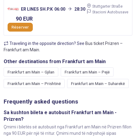
Stuttgarter Straße
ER LINES SH.P.K
06:00
28:30
Stacioni Autobusave
90 EUR
Réserver
Traveling in the opposite direction? See
Bus ticket Prizren –
Frankfurt am Main
.
Other destinations from Frankfurt am Main
Frankfurt am Main – Gjilan
Frankfurt am Main – Pejë
Frankfurt am Main – Prishtinë
Frankfurt am Main – Suharekë
Frequently asked questions
Sa kushton bileta e autobusit Frankfurt am Main -
Prizren?
Çmimi i biletës së autobusit nga Frankfurt am Main në Prizren fillon
nga 90 EUR për një të rritur. Çmimi mund të ndryshojë sipas