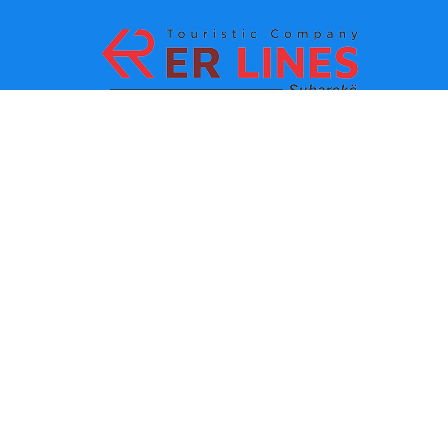
La méthode de paiement:
Les TOPS destinations
Les lignes principaux
Destination par ville
Le contacte
Destination par état
Autour de nous
Dernières informations
Les conditions èglements
d’utilisation