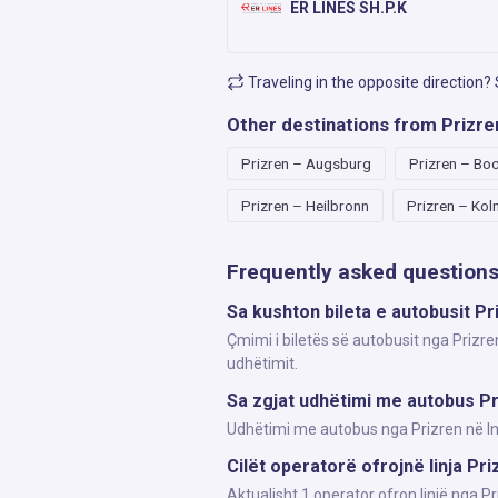
ER LINES SH.P.K
Traveling in the opposite direction?
Other destinations from Prizre
Prizren – Augsburg
Prizren – Bo
Prizren – Heilbronn
Prizren – Kol
Frequently asked question
Sa kushton bileta e autobusit Pr
Çmimi i biletës së autobusit nga Prizre
udhëtimit.
Sa zgjat udhëtimi me autobus Pr
Udhëtimi me autobus nga Prizren në Ingo
Cilët operatorë ofrojnë linja Pri
Aktualisht 1 operator ofron linjë nga P