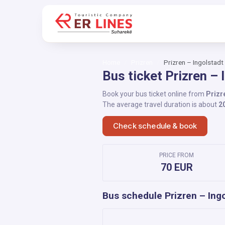
Home
Prizren
Prizren – Ingolstadt
Bus ticket Prizren – 
Book your bus ticket online from
Prizr
The average travel duration is about
2
Check schedule & book
PRICE FROM
70 EUR
Bus schedule Prizren – Ing