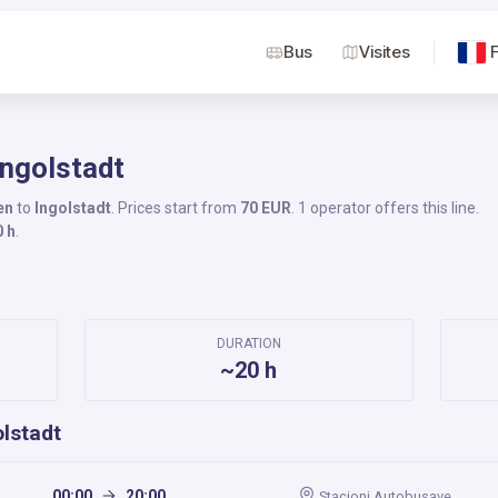
Bus
Visites
Ingolstadt
en
to
Ingolstadt
. Prices start from
70 EUR
. 1 operator offers this line.
0 h
.
DURATION
~20 h
olstadt
00:00
20:00
Stacioni Autobusave