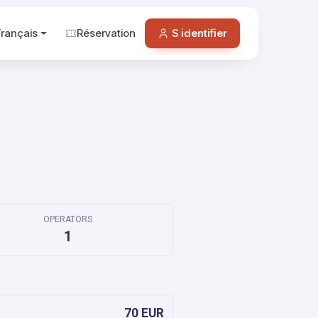
Français
Réservation
S identifier
OPERATORS
1
70 EUR