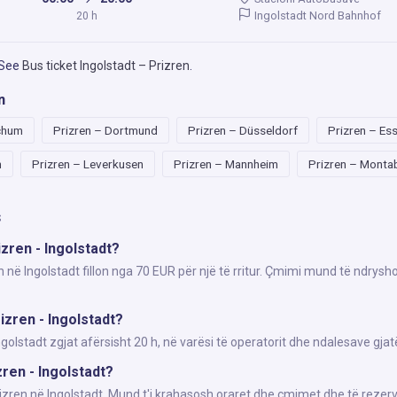
Ingolstadt Nord Bahnhof
20 h
 See
Bus ticket Ingolstadt – Prizren
.
n
chum
Prizren – Dortmund
Prizren – Düsseldorf
Prizren – Es
n
Prizren – Leverkusen
Prizren – Mannheim
Prizren – Monta
s
izren - Ingolstadt?
n në Ingolstadt fillon nga 70 EUR për një të rritur. Çmimi mund të ndrysh
izren - Ingolstadt?
lstadt zgjat afërsisht 20 h, në varësi të operatorit dhe ndalesave gjat
zren - Ingolstadt?
rizren në Ingolstadt. Mund t'i krahasosh oraret dhe çmimet dhe të rezerv