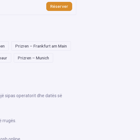
Réserver
sen
Prizren – Frankfurt am Main
baur
Prizren – Munich
ojë sipas operatorit dhe datës së
ë rrugës.
osh online.