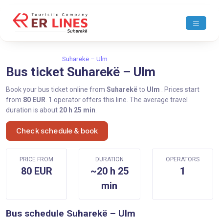
Home
Suharekë
Suharekë – Ulm
Bus ticket Suharekë – Ulm
Book your bus ticket online from
Suharekë
to
Ulm
. Prices start
from
80 EUR
. 1 operator offers this line. The average travel
duration is about
20 h 25 min
.
Check schedule & book
PRICE FROM
DURATION
OPERATORS
80 EUR
~20 h 25
1
min
Bus schedule Suharekë – Ulm