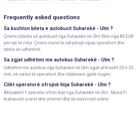
Frequently asked questions
Sa kushton bileta e autobusit Suharekë - Ulm ?
Çmimi i biletës së autobusit nga Suharekë në Ulm fillon nga 80 EUR
për një të rritur. Çmimi mund të ndryshojë sipas operatorit dhe
datës së udhëtimit.
Sa zgjat udhëtimi me autobus Suharekë - Ulm ?
Udhëtimi me autobus nga Suharekë në Ulm zgjat afërsisht 20 h 25
min, në varësi të operatorit dhe ndalesave gjatë rrugës.
Cilët operatorë ofrojnë linja Suharekë - Ulm ?
Aktualisht 1 operator ofron linjë nga Suharekë në Ulm . Mund t'i
krahasosh oraret dhe çmimet dhe të rezervosh online.