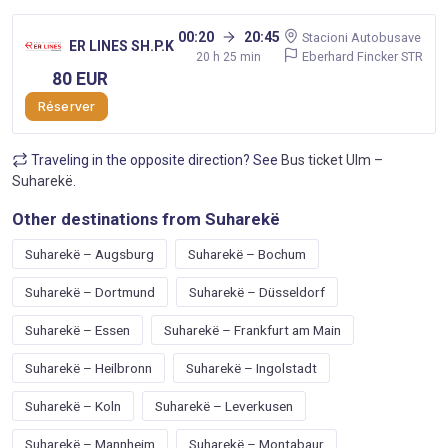
00:20
20:45
Stacioni Autobusave
ER LINES SH.P.K
Eberhard Fincker STR
20 h 25 min
80 EUR
Réserver
Traveling in the opposite direction? See
Bus ticket Ulm –
Suharekë
.
Other destinations from Suharekë
Suharekë – Augsburg
Suharekë – Bochum
Suharekë – Dortmund
Suharekë – Düsseldorf
Suharekë – Essen
Suharekë – Frankfurt am Main
Suharekë – Heilbronn
Suharekë – Ingolstadt
Suharekë – Koln
Suharekë – Leverkusen
Suharekë – Mannheim
Suharekë – Montabaur