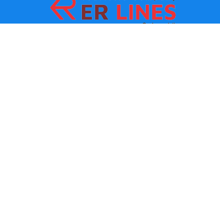
Metodi di pagamento:
Top Destinacioni
Link principali
Destinazione con citta
Contatti
Destinazione con stato
chi siamo
Ultima novita
Politiche e condizioni d uso
Partner