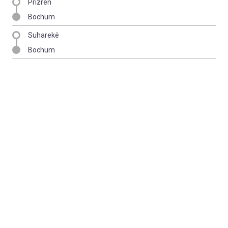
Prizren
Bochum
Suharekë
Bochum