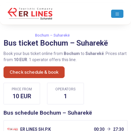
Home
Bochum
Bochum – Suharekë
Bus ticket Bochum – Suharekë
Book your bus ticket online from
Bochum
to
Suharekë
. Prices start
from
10 EUR
. 1 operator offers this line.
Check schedule & book
PRICE FROM
OPERATORS
10 EUR
1
Bus schedule Bochum – Suharekë
ER LINES SH.P.K
00:30
27:30