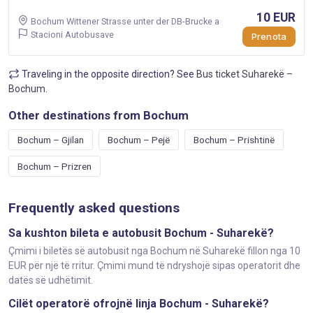
10 EUR
Bochum Wittener Strasse unter der DB-Brucke a
Stacioni Autobusave
Prenota
Traveling in the opposite direction? See
Bus ticket Suharekë –
Bochum
.
Other destinations from Bochum
Bochum – Gjilan
Bochum – Pejë
Bochum – Prishtinë
Bochum – Prizren
Frequently asked questions
Sa kushton bileta e autobusit Bochum - Suharekë?
Çmimi i biletës së autobusit nga Bochum në Suharekë fillon nga 10
EUR për një të rritur. Çmimi mund të ndryshojë sipas operatorit dhe
datës së udhëtimit.
Cilët operatorë ofrojnë linja Bochum - Suharekë?