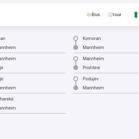
Bus
tour
lan
Komoran
nnheim
Mannheim
nnheim
Mannheim
jë
Prishtinë
jë
Podujev
nnheim
Mannheim
harekë
nnheim