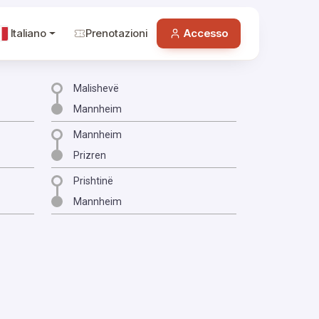
Italiano
Prenotazioni
Accesso
Malishevë
Mannheim
Mannheim
Prizren
Prishtinë
Mannheim