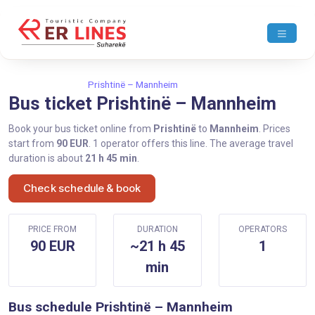
Home
Prishtinë
Prishtinë – Mannheim
Bus ticket Prishtinë – Mannheim
Book your bus ticket online from
Prishtinë
to
Mannheim
. Prices
start from
90 EUR
. 1 operator offers this line. The average travel
duration is about
21 h 45 min
.
Check schedule & book
PRICE FROM
DURATION
OPERATORS
90 EUR
~21 h 45
1
min
Bus schedule Prishtinë – Mannheim