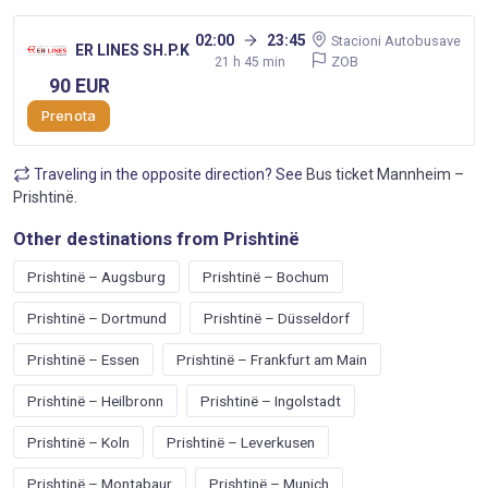
02:00
23:45
Stacioni Autobusave
ER LINES SH.P.K
ZOB
21 h 45 min
90 EUR
Prenota
Traveling in the opposite direction? See
Bus ticket Mannheim –
Prishtinë
.
Other destinations from Prishtinë
Prishtinë – Augsburg
Prishtinë – Bochum
Prishtinë – Dortmund
Prishtinë – Düsseldorf
Prishtinë – Essen
Prishtinë – Frankfurt am Main
Prishtinë – Heilbronn
Prishtinë – Ingolstadt
Prishtinë – Koln
Prishtinë – Leverkusen
Prishtinë – Montabaur
Prishtinë – Munich