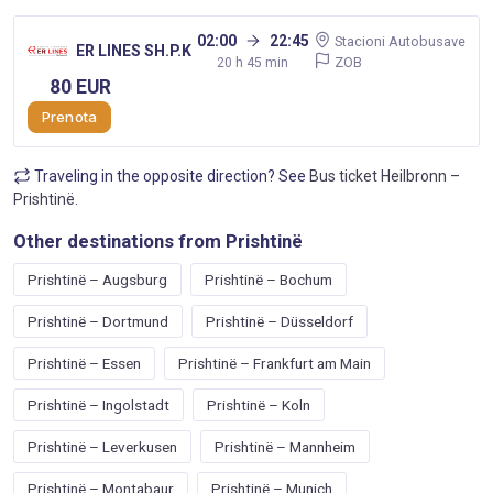
02:00
22:45
Stacioni Autobusave
ER LINES SH.P.K
ZOB
20 h 45 min
80 EUR
Prenota
Traveling in the opposite direction? See
Bus ticket Heilbronn –
Prishtinë
.
Other destinations from Prishtinë
Prishtinë – Augsburg
Prishtinë – Bochum
Prishtinë – Dortmund
Prishtinë – Düsseldorf
Prishtinë – Essen
Prishtinë – Frankfurt am Main
Prishtinë – Ingolstadt
Prishtinë – Koln
Prishtinë – Leverkusen
Prishtinë – Mannheim
Prishtinë – Montabaur
Prishtinë – Munich