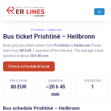
Home
Prishtinë
Prishtinë – Heilbronn
Bus ticket Prishtinë – Heilbronn
Book your bus ticket online from
Prishtinë
to
Heilbronn
. Prices
start from
80 EUR
. 1 operator offers this line. The average travel
duration is about
20 h 45 min
.
Check schedule & book
PRICE FROM
DURATION
OPERATORS
80 EUR
~20 h 45
1
min
Bus schedule Prishtinë – Heilbronn