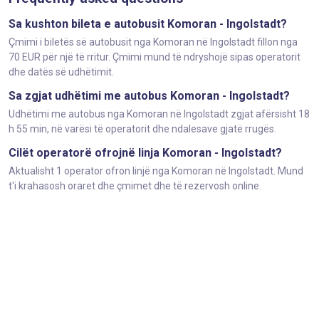
Sa kushton bileta e autobusit Komoran - Ingolstadt?
Çmimi i biletës së autobusit nga Komoran në Ingolstadt fillon nga
70 EUR për një të rritur. Çmimi mund të ndryshojë sipas operatorit
dhe datës së udhëtimit.
Sa zgjat udhëtimi me autobus Komoran - Ingolstadt?
Udhëtimi me autobus nga Komoran në Ingolstadt zgjat afërsisht 18
h 55 min, në varësi të operatorit dhe ndalesave gjatë rrugës.
Cilët operatorë ofrojnë linja Komoran - Ingolstadt?
Aktualisht 1 operator ofron linjë nga Komoran në Ingolstadt. Mund
t'i krahasosh oraret dhe çmimet dhe të rezervosh online.