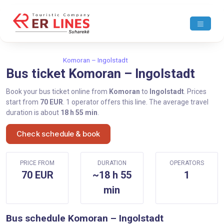
Home
Komoran
Komoran – Ingolstadt
Bus ticket Komoran – Ingolstadt
Book your bus ticket online from
Komoran
to
Ingolstadt
. Prices
start from
70 EUR
. 1 operator offers this line. The average travel
duration is about
18 h 55 min
.
Check schedule & book
PRICE FROM
DURATION
OPERATORS
70 EUR
~18 h 55
1
min
Bus schedule Komoran – Ingolstadt