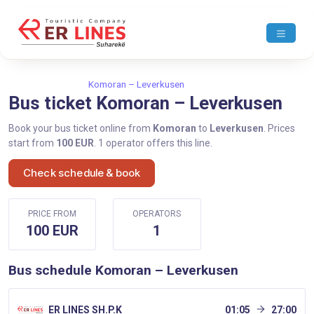
Home
Komoran
Komoran – Leverkusen
Bus ticket Komoran – Leverkusen
Book your bus ticket online from
Komoran
to
Leverkusen
. Prices
start from
100 EUR
. 1 operator offers this line.
Check schedule & book
PRICE FROM
OPERATORS
100 EUR
1
Bus schedule Komoran – Leverkusen
ER LINES SH.P.K
01:05
27:00