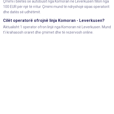
Çmimi i biletës së autobusit nga Komoran në Leverkusen fillon nga
100 EUR për një të rritur. Çmimi mund të ndryshojë sipas operatorit
dhe datës së udhëtimit.
Cilët operatorë ofrojnë linja Komoran - Leverkusen?
Aktualisht 1 operator ofron linjë nga Komoran në Leverkusen. Mund
t'i krahasosh oraret dhe çmimet dhe të rezervosh online.