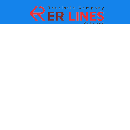
Metodi di pagamento:
Top Destinacioni
Link principali
Destinazione con citta
Contatti
Destinazione con stato
chi siamo
Ultima novita
Politiche e condizioni d uso
Partner