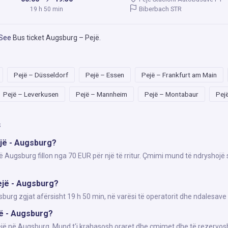
Biberbach STR
19 h 50 min
 See
Bus ticket Augsburg – Pejë
.
Pejë – Düsseldorf
Pejë – Essen
Pejë – Frankfurt am Main
Pejë – Leverkusen
Pejë – Mannheim
Pejë – Montabaur
Pej
s
ejë - Augsburg?
ë Augsburg fillon nga 70 EUR për një të rritur. Çmimi mund të ndryshojë 
ejë - Augsburg?
rg zgjat afërsisht 19 h 50 min, në varësi të operatorit dhe ndalesave 
jë - Augsburg?
Pejë në Augsburg. Mund t'i krahasosh oraret dhe çmimet dhe të rezervosh