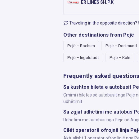
ER LINES SH.P.K
Traveling in the opposite direction?
Other destinations from Pejë
Pejë – Bochum
Pejë – Dortmund
Pejë – Ingolstadt
Pejë – Koln
Frequently asked question
Sa kushton bileta e autobusit P
Çmimi i biletës së autobusit nga Pejë n
udhëtimit.
Sa zgjat udhëtimi me autobus P
Udhëtimi me autobus nga Pejë në Augsbu
Cilët operatorë ofrojnë linja Pe
Aktualisht 1 operator ofron linjë nga 