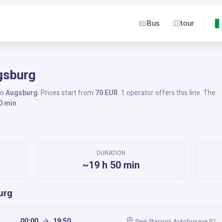
Bus
tour
gsburg
to
Augsburg
. Prices start from
70 EUR
. 1 operator offers this line. The
0 min
.
DURATION
~19 h 50 min
urg
00:00
19:50
Pejë Stacioni Autobusave P1