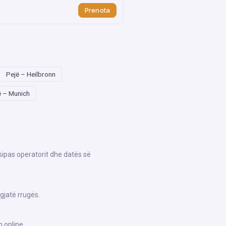
Prenota
Pejë – Heilbronn
ë – Munich
sipas operatorit dhe datës së
gjatë rrugës.
 online.