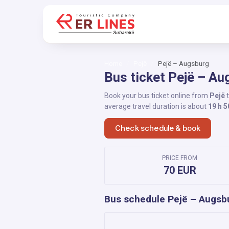
Home
Pejë
Pejë – Augsburg
Bus ticket Pejë – Au
Book your bus ticket online from
Pejë
average travel duration is about
19 h 5
Check schedule & book
PRICE FROM
70 EUR
Bus schedule Pejë – Augsb