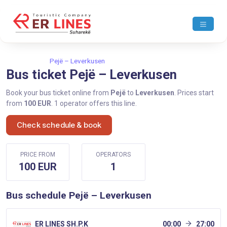
Home
Pejë
Pejë – Leverkusen
Bus ticket Pejë – Leverkusen
Book your bus ticket online from
Pejë
to
Leverkusen
. Prices start
from
100 EUR
. 1 operator offers this line.
Check schedule & book
PRICE FROM
OPERATORS
100 EUR
1
Bus schedule Pejë – Leverkusen
ER LINES SH.P.K
00:00
27:00