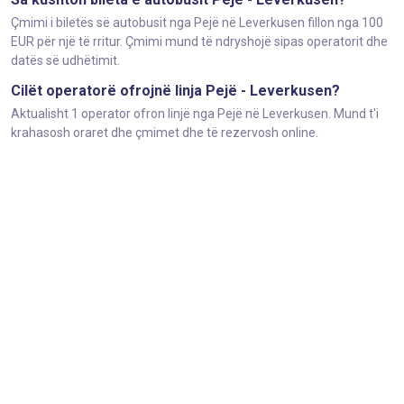
Çmimi i biletës së autobusit nga Pejë në Leverkusen fillon nga 100
EUR për një të rritur. Çmimi mund të ndryshojë sipas operatorit dhe
datës së udhëtimit.
Cilët operatorë ofrojnë linja Pejë - Leverkusen?
Aktualisht 1 operator ofron linjë nga Pejë në Leverkusen. Mund t'i
krahasosh oraret dhe çmimet dhe të rezervosh online.