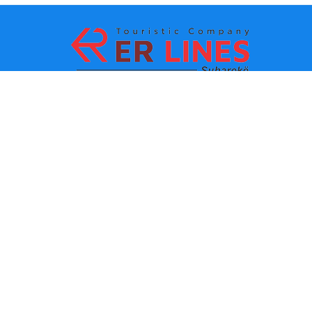
Metodi di pagamento:
Top Destinacioni
Link principali
Destinazione con citta
Contatti
Destinazione con stato
chi siamo
Ultima novita
Politiche e condizioni d uso
Partner