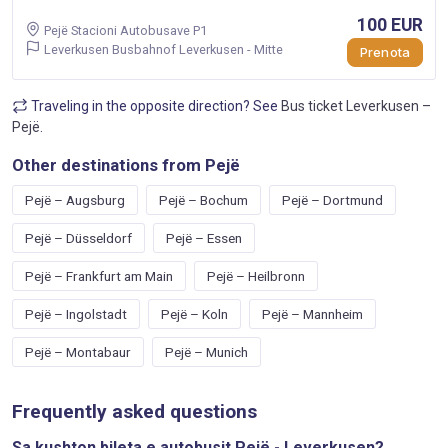
100 EUR
Pejë Stacioni Autobusave P1
Leverkusen Busbahnof Leverkusen - Mitte
Prenota
Traveling in the opposite direction? See
Bus ticket Leverkusen –
Pejë
.
Other destinations from Pejë
Pejë – Augsburg
Pejë – Bochum
Pejë – Dortmund
Pejë – Düsseldorf
Pejë – Essen
Pejë – Frankfurt am Main
Pejë – Heilbronn
Pejë – Ingolstadt
Pejë – Koln
Pejë – Mannheim
Pejë – Montabaur
Pejë – Munich
Frequently asked questions
Sa kushton bileta e autobusit Pejë - Leverkusen?