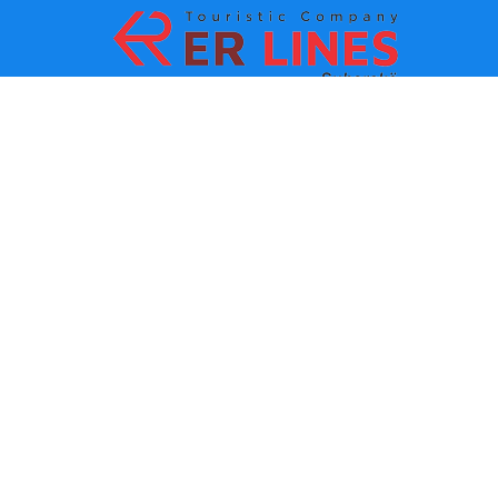
Начин на плаќање:
Топ дестинации
Главни линкови
Дестинација по град
Контакт
Дестинација по држава
За нас
Најнови вести
Политики и услови за
користење
Партнери