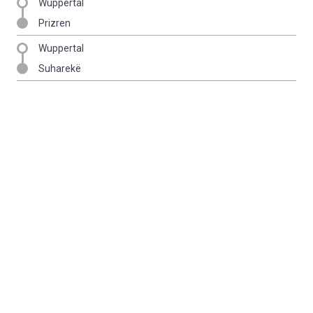
Wuppertal
Prizren
Wuppertal
Suharekë