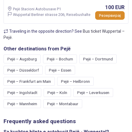
100 EUR
Pejë Stacioni Autobusave P1
Wuppertal Berliner strasse 206, Reisebushalte
Резервирај
Traveling in the opposite direction? See
Bus ticket Wuppertal –
Pejë
.
Other destinations from Pejë
Pejë – Augsburg
Pejë – Bochum
Pejë – Dortmund
Pejë – Düsseldorf
Pejë – Essen
Pejë – Frankfurt am Main
Pejë – Heilbronn
Pejë – Ingolstadt
Pejë – Koln
Pejë – Leverkusen
Pejë – Mannheim
Pejë – Montabaur
Frequently asked questions
Sa kushton bileta e autobusit Pejë - Wuppertal?