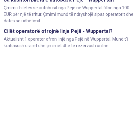
Çmimi i biletës së autobusit nga Pejë në Wuppertal fillon nga 100
EUR për një të rritur. Çmimi mund të ndryshojë sipas operatorit dhe
datës së udhëtimit.
Cilët operatorë ofrojnë linja Pejë - Wuppertal?
Aktualisht 1 operator ofron linjë nga Pejë në Wuppertal. Mund t'i
krahasosh oraret dhe çmimet dhe të rezervosh online.