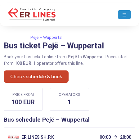
Home
Pejë
Pejë – Wuppertal
Bus ticket Pejë – Wuppertal
Book your bus ticket online from
Pejë
to
Wuppertal
. Prices start
from
100 EUR
. 1 operator offers this line.
Check schedule & book
PRICE FROM
OPERATORS
100 EUR
1
Bus schedule Pejë – Wuppertal
ER LINES SH.P.K
00:00
28:00