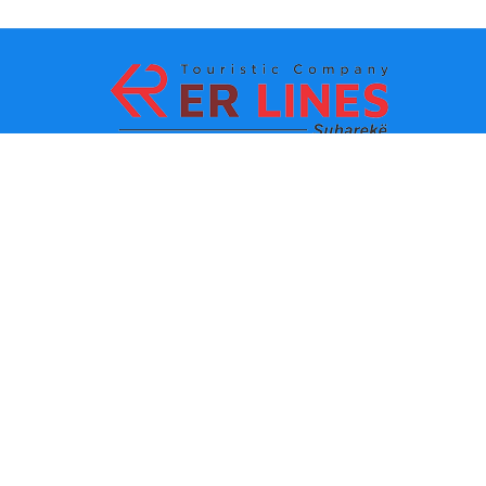
Начин на плаќање:
Топ дестинации
Главни линкови
Дестинација по град
Контакт
Дестинација по држава
За нас
Најнови вести
Политики и услови за
користење