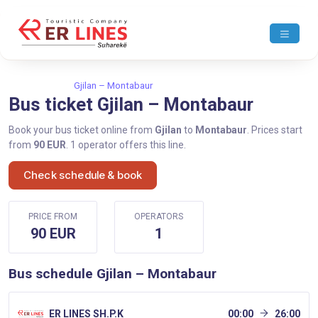
Home
Gjilan
Gjilan – Montabaur
Bus ticket Gjilan – Montabaur
Book your bus ticket online from
Gjilan
to
Montabaur
. Prices start
from
90 EUR
. 1 operator offers this line.
Check schedule & book
PRICE FROM
OPERATORS
90 EUR
1
Bus schedule Gjilan – Montabaur
ER LINES SH.P.K
00:00
26:00