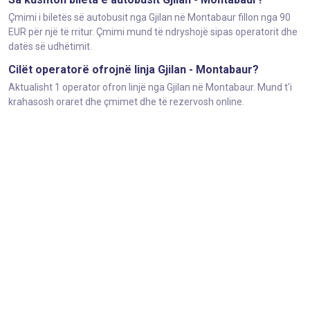
Çmimi i biletës së autobusit nga Gjilan në Montabaur fillon nga 90
EUR për një të rritur. Çmimi mund të ndryshojë sipas operatorit dhe
datës së udhëtimit.
Cilët operatorë ofrojnë linja Gjilan - Montabaur?
Aktualisht 1 operator ofron linjë nga Gjilan në Montabaur. Mund t'i
krahasosh oraret dhe çmimet dhe të rezervosh online.