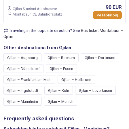
90 EUR
Gjilan Stacioni Autobusave
Montabaur ICE Bahnhofsplatz
Резервирај
Traveling in the opposite direction? See
Bus ticket Montabaur –
Gjilan
.
Other destinations from Gjilan
Gjilan – Augsburg
Gjilan – Bochum
Gjilan – Dortmund
Gjilan – Düsseldorf
Gjilan – Essen
Gjilan – Frankfurt am Main
Gjilan – Heilbronn
Gjilan – Ingolstadt
Gjilan – Koln
Gjilan – Leverkusen
Gjilan – Mannheim
Gjilan – Munich
Frequently asked questions
Sa kushton bileta e autobusit Gjilan - Montabaur?