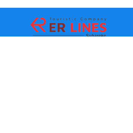
Начин на плаќање:
Топ дестинации
Главни линкови
Дестинација по град
Контакт
Дестинација по држава
За нас
Најнови вести
Политики и услови за
користење