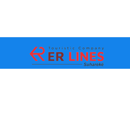
Начин на плаќање:
Топ дестинации
Главни линкови
Дестинација по град
Контакт