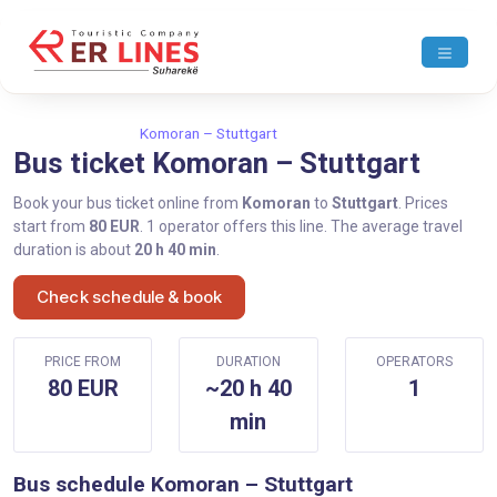
Home
Komoran
Komoran – Stuttgart
Bus ticket Komoran – Stuttgart
Book your bus ticket online from
Komoran
to
Stuttgart
. Prices
start from
80 EUR
. 1 operator offers this line. The average travel
duration is about
20 h 40 min
.
Check schedule & book
PRICE FROM
DURATION
OPERATORS
80 EUR
~20 h 40
1
min
Bus schedule Komoran – Stuttgart