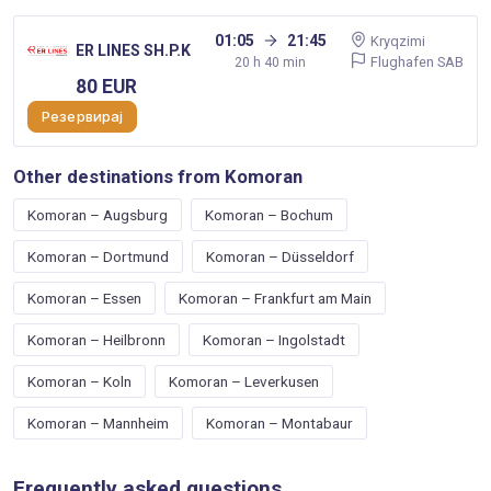
01:05
21:45
Kryqzimi
ER LINES SH.P.K
Flughafen SAB
20 h 40 min
80 EUR
Резервирај
Other destinations from Komoran
Komoran – Augsburg
Komoran – Bochum
Komoran – Dortmund
Komoran – Düsseldorf
Komoran – Essen
Komoran – Frankfurt am Main
Komoran – Heilbronn
Komoran – Ingolstadt
Komoran – Koln
Komoran – Leverkusen
Komoran – Mannheim
Komoran – Montabaur
Frequently asked questions