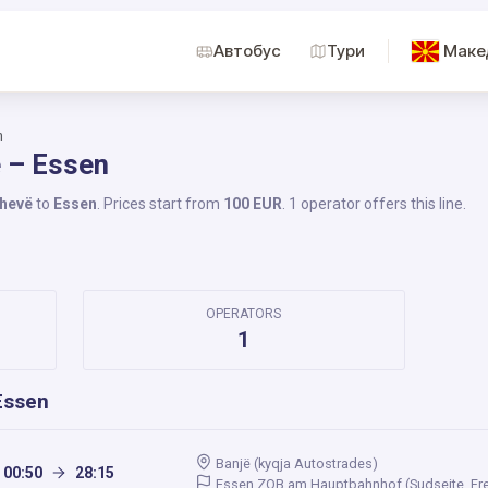
Автобус
Тури
Маке
n
ë – Essen
hevë
to
Essen
. Prices start from
100 EUR
. 1 operator offers this line.
OPERATORS
1
Essen
Banjë (kyqja Autostrades)
00:50
28:15
Essen ZOB am Hauptbahnhof (Sudseite, Fre