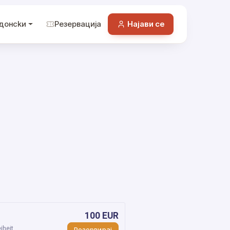
донckи
Резервација
Најави се
100 EUR
iheit
Резервирај