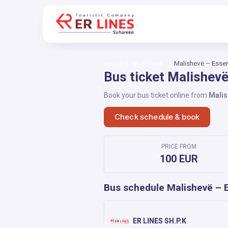
Home
Malishevë
Malishevë – Esse
Bus ticket Malishev
Book your bus ticket online from
Malis
Check schedule & book
PRICE FROM
100 EUR
Bus schedule Malishevë – 
ER LINES SH.P.K