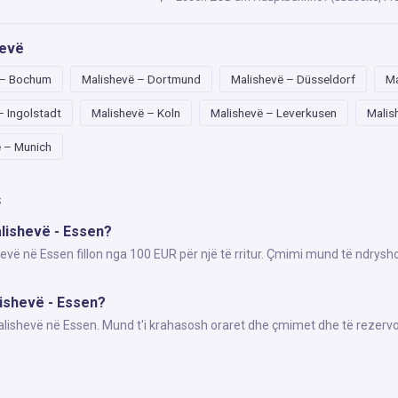
hevë
 – Bochum
Malishevë – Dortmund
Malishevë – Düsseldorf
Ma
– Ingolstadt
Malishevë – Koln
Malishevë – Leverkusen
Malis
 – Munich
s
alishevë - Essen?
evë në Essen fillon nga 100 EUR për një të rritur. Çmimi mund të ndrysh
lishevë - Essen?
Malishevë në Essen. Mund t'i krahasosh oraret dhe çmimet dhe të rezervo