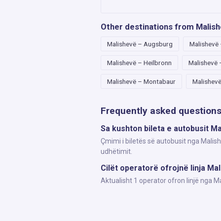
Other destinations from Malis
Malishevë – Augsburg
Malishevë
Malishevë – Heilbronn
Malishevë 
Malishevë – Montabaur
Malishevë
Frequently asked question
Sa kushton bileta e autobusit M
Çmimi i biletës së autobusit nga Malish
udhëtimit.
Cilët operatorë ofrojnë linja Ma
Aktualisht 1 operator ofron linjë nga 