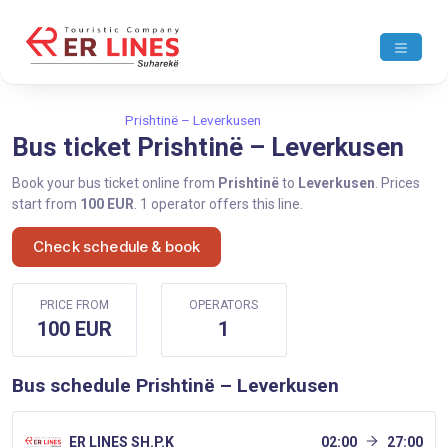
Home
Prishtinë
Prishtinë – Leverkusen
Bus ticket Prishtinë – Leverkusen
Book your bus ticket online from
Prishtinë
to
Leverkusen
. Prices
start from
100 EUR
. 1 operator offers this line.
Check schedule & book
PRICE FROM
OPERATORS
100 EUR
1
Bus schedule Prishtinë – Leverkusen
ER LINES SH.P.K
02:00
27:00