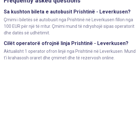
Frequently asked questions
Sa kushton bileta e autobusit Prishtinë - Leverkusen?
Çmimi i biletës së autobusit nga Prishtinë në Leverkusen fillon nga
100 EUR për një të rritur. Çmimi mund të ndryshojë sipas operatorit
dhe datës së udhëtimit.
Cilët operatorë ofrojnë linja Prishtinë - Leverkusen?
Aktualisht 1 operator ofron linjë nga Prishtinë në Leverkusen. Mund
t'i krahasosh oraret dhe çmimet dhe të rezervosh online.