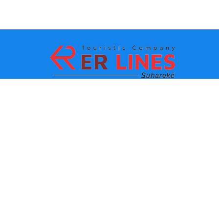
Начин на плаќање:
Топ дестинации
Главни линкови
Дестинација по град
Контакт
Дестинација по држава
За нас
Најнови вести