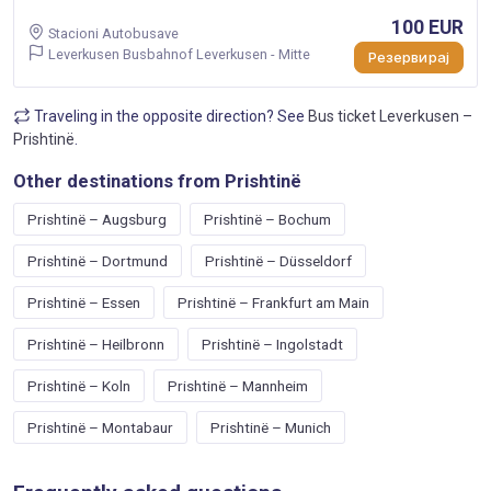
100 EUR
Stacioni Autobusave
Leverkusen Busbahnof Leverkusen - Mitte
Резервирај
Traveling in the opposite direction? See
Bus ticket Leverkusen –
Prishtinë
.
Other destinations from Prishtinë
Prishtinë – Augsburg
Prishtinë – Bochum
Prishtinë – Dortmund
Prishtinë – Düsseldorf
Prishtinë – Essen
Prishtinë – Frankfurt am Main
Prishtinë – Heilbronn
Prishtinë – Ingolstadt
Prishtinë – Koln
Prishtinë – Mannheim
Prishtinë – Montabaur
Prishtinë – Munich