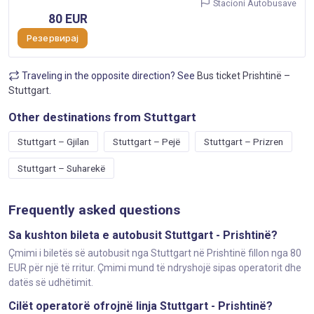
Stacioni Autobusave
80 EUR
Резервирај
Traveling in the opposite direction? See
Bus ticket Prishtinë –
Stuttgart
.
Other destinations from Stuttgart
Stuttgart – Gjilan
Stuttgart – Pejë
Stuttgart – Prizren
Stuttgart – Suharekë
Frequently asked questions
Sa kushton bileta e autobusit Stuttgart - Prishtinë?
Çmimi i biletës së autobusit nga Stuttgart në Prishtinë fillon nga 80
EUR për një të rritur. Çmimi mund të ndryshojë sipas operatorit dhe
datës së udhëtimit.
Cilët operatorë ofrojnë linja Stuttgart - Prishtinë?