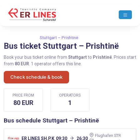
Home
Stuttgart
Stuttgart – Prishtinë
Bus ticket Stuttgart – Prishtinë
Book your bus ticket online from
Stuttgart
to
Prishtinë
. Prices start
from
80 EUR
. 1 operator offers this line.
Check schedule & book
PRICE FROM
OPERATORS
80 EUR
1
Bus schedule Stuttgart – Prishtinë
Flughafen STR
ER LINES SH.P.K
09:30
26:30