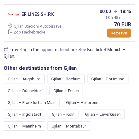
00:00
18:45
ER LINES SH.P.K
18 h 45 min
70 EUR
Gjilan Stacioni Autobusave
Zob Hackebrucke
Rezerva
Traveling in the opposite direction? See
Bus ticket Munich –
Gjilan
.
Other destinations from Gjilan
Gjilan – Augsburg
Gjilan – Bochum
Gjilan – Dortmund
Gjilan – Düsseldorf
Gjilan – Essen
Gjilan – Frankfurt am Main
Gjilan – Heilbronn
Gjilan – Ingolstadt
Gjilan – Koln
Gjilan – Leverkusen
Gjilan – Mannheim
Gjilan – Montabaur