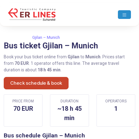
Home
Gjilan
Gjilan – Munich
Bus ticket Gjilan – Munich
Book your bus ticket online from
Gjilan
to
Munich
. Prices start
from
70 EUR
. 1 operator offers this line. The average travel
duration is about
18 h 45 min
.
Check schedule & book
PRICE FROM
DURATION
OPERATORS
70 EUR
~18 h 45
1
min
Bus schedule Gjilan – Munich