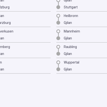
lan
Gjilan
lzburg
Stuttgart
lan
Heilbronn
rzburg
Gjilan
verkusen
Mannheim
lan
Gjilan
rnberg
Raubling
lan
Gjilan
m
Wuppertal
lan
Gjilan