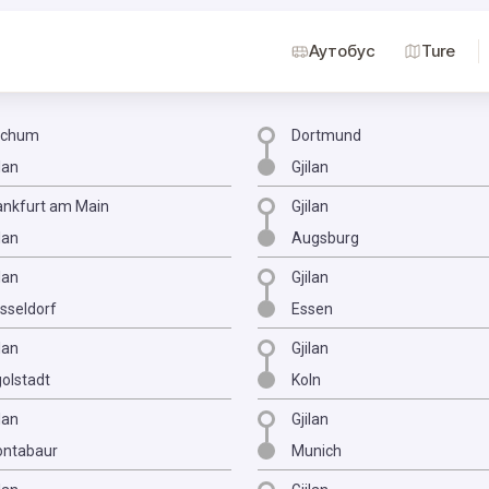
Аутобус
Ture
ochum
Dortmund
lan
Gjilan
ankfurt am Main
Gjilan
lan
Augsburg
lan
Gjilan
sseldorf
Essen
lan
Gjilan
golstadt
Koln
lan
Gjilan
ntabaur
Munich