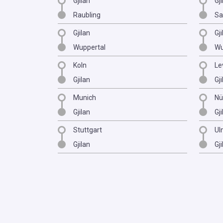
Gjilan
Gji
Raubling
Sa
Gjilan
Gji
Wuppertal
Wu
Koln
Le
Gjilan
Gji
Munich
Nü
Gjilan
Gji
Stuttgart
Ul
Gjilan
Gji