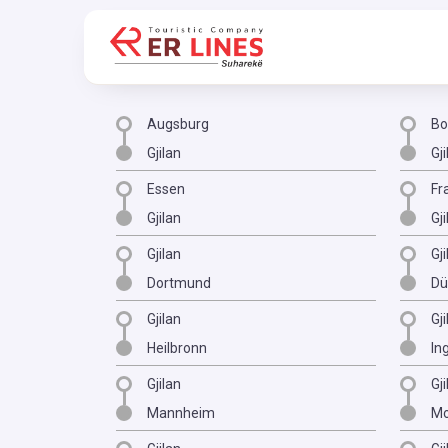
Augsburg
B
Gjilan
Gji
Essen
Fr
Gjilan
Gji
Gjilan
Gji
Dortmund
Dü
Gjilan
Gji
Heilbronn
In
Gjilan
Gji
Mannheim
Mo