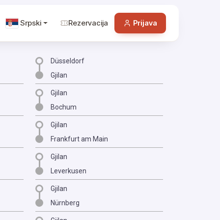
Srpski
Rezervacija
Prijava
Düsseldorf
Gjilan
Gjilan
Bochum
Gjilan
Frankfurt am Main
Gjilan
Leverkusen
Gjilan
Nürnberg