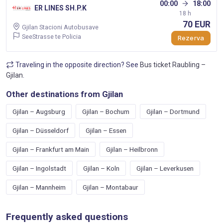
00:00
18:00
ER LINES SH.P.K
18 h
70 EUR
Gjilan Stacioni Autobusave
SeeStrasse te Policia
Rezerva
Traveling in the opposite direction? See
Bus ticket Raubling –
Gjilan
.
Other destinations from Gjilan
Gjilan – Augsburg
Gjilan – Bochum
Gjilan – Dortmund
Gjilan – Düsseldorf
Gjilan – Essen
Gjilan – Frankfurt am Main
Gjilan – Heilbronn
Gjilan – Ingolstadt
Gjilan – Koln
Gjilan – Leverkusen
Gjilan – Mannheim
Gjilan – Montabaur
Frequently asked questions