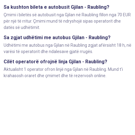
Sa kushton bileta e autobusit Gjilan - Raubling?
Çmimi i biletës së autobusit nga Gjilan në Raubling fillon nga 70 EUR
për një të rritur. Çmimi mund të ndryshojë sipas operatorit dhe
datës së udhëtimit.
Sa zgjat udhëtimi me autobus Gjilan - Raubling?
Udhëtimi me autobus nga Gjilan në Raubling zgjat afërsisht 18 h, në
varësi të operatorit dhe ndalesave gjatë rrugës.
Cilët operatorë ofrojnë linja Gjilan - Raubling?
Aktualisht 1 operator ofron linjë nga Gjilan në Raubling. Mund t'i
krahasosh oraret dhe çmimet dhe të rezervosh online.