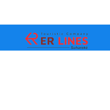
Načini plaćanja:
Top destinacije
Glavne veze
Odredište po gradu
Kontakt
Одредиште по држави
O nama