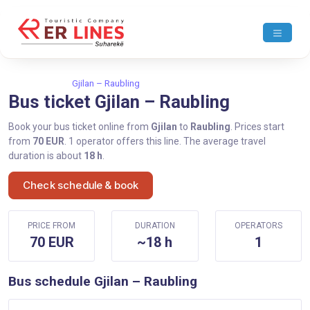
Home
Gjilan
Gjilan – Raubling
Bus ticket Gjilan – Raubling
Book your bus ticket online from
Gjilan
to
Raubling
. Prices start
from
70 EUR
. 1 operator offers this line. The average travel
duration is about
18 h
.
Check schedule & book
PRICE FROM
DURATION
OPERATORS
70 EUR
~18 h
1
Bus schedule Gjilan – Raubling