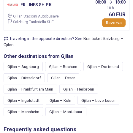
00:00
18:00
ER LINES SH.P.K
18 h
60 EUR
Gjilan Stacioni Autobusave
Salzburg Tankstella SHEL
Rezerva
Traveling in the opposite direction? See
Bus ticket Salzburg –
Gjilan
.
Other destinations from Gjilan
Gjilan – Augsburg
Gjilan – Bochum
Gjilan – Dortmund
Gjilan – Düsseldorf
Gjilan – Essen
Gjilan – Frankfurt am Main
Gjilan – Heilbronn
Gjilan – Ingolstadt
Gjilan – Koln
Gjilan – Leverkusen
Gjilan – Mannheim
Gjilan – Montabaur
Frequently asked questions