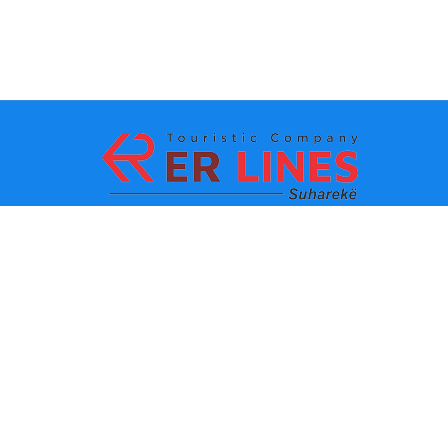
Načini plaćanja:
Top destinacije
Glavne veze
Odredište po gradu
Kontakt
Одредиште по држави
O nama