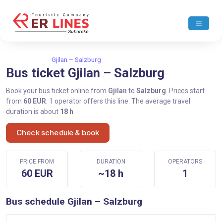
Home
Gjilan
Gjilan – Salzburg
Bus ticket Gjilan – Salzburg
Book your bus ticket online from
Gjilan
to
Salzburg
. Prices start
from
60 EUR
. 1 operator offers this line. The average travel
duration is about
18 h
.
Check schedule & book
PRICE FROM
DURATION
OPERATORS
60 EUR
~18 h
1
Bus schedule Gjilan – Salzburg