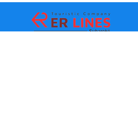
Načini plaćanja:
Top destinacije
Glavne veze
Odredište po gradu
Kontakt
Одредиште по држави
O nama
Najnovije vesti
Politika i uslovi korišćenja
Partneri