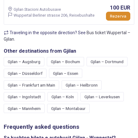
100 EUR
Gjilan Stacioni Autobusave
Wuppertal Berliner strasse 206, Reisebushalte
Rezerva
Traveling in the opposite direction? See
Bus ticket Wuppertal –
Gjilan
.
Other destinations from Gjilan
Gjilan – Augsburg
Gjilan – Bochum
Gjilan – Dortmund
Gjilan – Düsseldorf
Gjilan – Essen
Gjilan – Frankfurt am Main
Gjilan – Heilbronn
Gjilan – Ingolstadt
Gjilan – Koln
Gjilan – Leverkusen
Gjilan – Mannheim
Gjilan – Montabaur
Frequently asked questions
Sa kushton bileta e autobusit Gjilan - Wuppertal?