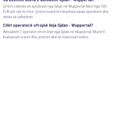
Çmimi i biletës së autobusit nga Gjilan në Wuppertal fillon nga 100
EUR për një të rritur. Çmimi mund të ndryshojë sipas operatorit dhe
datës së udhëtimit.
Cilët operatorë ofrojnë linja Gjilan - Wuppertal?
Aktualisht 1 operator ofron linjë nga Gjilan në Wuppertal. Mund t'i
krahasosh oraret dhe çmimet dhe të rezervosh online.