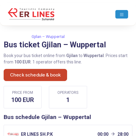
Home
Gjilan
Gjilan – Wuppertal
Bus ticket Gjilan – Wuppertal
Book your bus ticket online from
Gjilan
to
Wuppertal
. Prices start
from
100 EUR
. 1 operator offers this line.
Check schedule & book
PRICE FROM
OPERATORS
100 EUR
1
Bus schedule Gjilan – Wuppertal
ER LINES SH.P.K
00:00
28:00