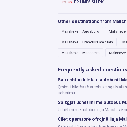
ER LINES SH.P.K
Other destinations from Malis
Malishevë – Augsburg
Malishevë
Malishevë – Frankfurt am Main
Ma
Malishevë – Mannheim
Malishevë
Frequently asked question
Sa kushton bileta e autobusit Ma
Çmimi i biletës së autobusit nga Malish
udhëtimit.
Sa zgjat udhëtimi me autobus Ma
Udhëtimi me autobus nga Malishevë në U
Cilët operatorë ofrojnë linja Ma
Aktualisht 1 operator ofron linjë nga 