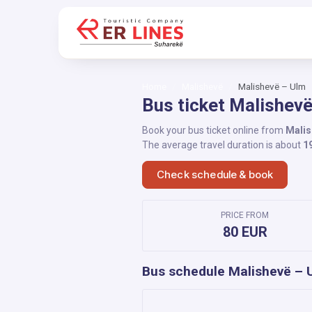
Home
Malishevë
Malishevë – Ulm
Bus ticket Malishev
Book your bus ticket online from
Malis
The average travel duration is about
1
Check schedule & book
PRICE FROM
80 EUR
Bus schedule Malishevë – 