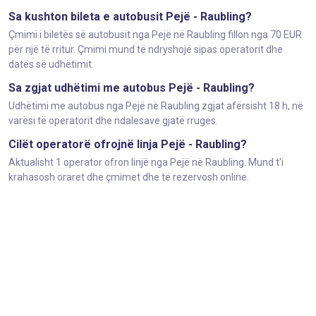
Sa kushton bileta e autobusit Pejë - Raubling?
Çmimi i biletës së autobusit nga Pejë në Raubling fillon nga 70 EUR
për një të rritur. Çmimi mund të ndryshojë sipas operatorit dhe
datës së udhëtimit.
Sa zgjat udhëtimi me autobus Pejë - Raubling?
Udhëtimi me autobus nga Pejë në Raubling zgjat afërsisht 18 h, në
varësi të operatorit dhe ndalesave gjatë rrugës.
Cilët operatorë ofrojnë linja Pejë - Raubling?
Aktualisht 1 operator ofron linjë nga Pejë në Raubling. Mund t'i
krahasosh oraret dhe çmimet dhe të rezervosh online.