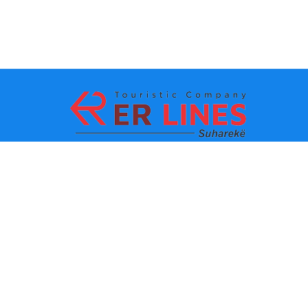
Načini plaćanja:
Top destinacije
Glavne veze
Odredište po gradu
Kontakt
Одредиште по држави
O nama