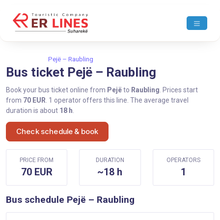
Home
Pejë
Pejë – Raubling
Bus ticket Pejë – Raubling
Book your bus ticket online from
Pejë
to
Raubling
. Prices start
from
70 EUR
. 1 operator offers this line. The average travel
duration is about
18 h
.
Check schedule & book
PRICE FROM
DURATION
OPERATORS
70 EUR
~18 h
1
Bus schedule Pejë – Raubling