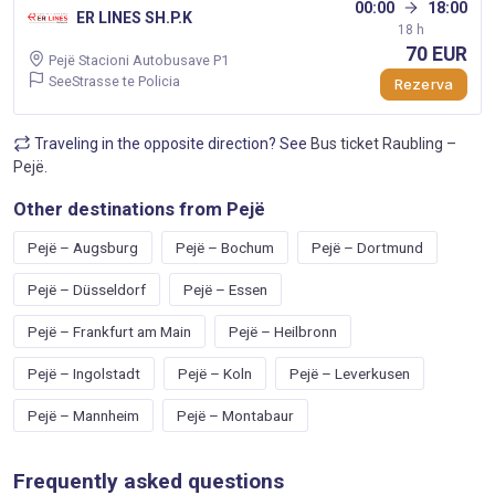
00:00
18:00
ER LINES SH.P.K
18 h
70 EUR
Pejë Stacioni Autobusave P1
SeeStrasse te Policia
Rezerva
Traveling in the opposite direction? See
Bus ticket Raubling –
Pejë
.
Other destinations from Pejë
Pejë – Augsburg
Pejë – Bochum
Pejë – Dortmund
Pejë – Düsseldorf
Pejë – Essen
Pejë – Frankfurt am Main
Pejë – Heilbronn
Pejë – Ingolstadt
Pejë – Koln
Pejë – Leverkusen
Pejë – Mannheim
Pejë – Montabaur
Frequently asked questions