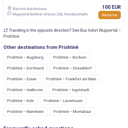
100 EUR
Stacioni Autobusave
Wuppertal Berliner strasse 206, Reisebushalte
Rezerva
Traveling in the opposite direction? See
Bus ticket Wuppertal –
Prishtinë
.
Other destinations from Prishtinë
Prishtinë – Augsburg
Prishtinë – Bochum
Prishtinë – Dortmund
Prishtinë – Düsseldorf
Prishtinë – Essen
Prishtinë – Frankfurt am Main
Prishtinë – Heilbronn
Prishtinë – Ingolstadt
Prishtinë – Koln
Prishtinë – Leverkusen
Prishtinë – Mannheim
Prishtinë – Montabaur