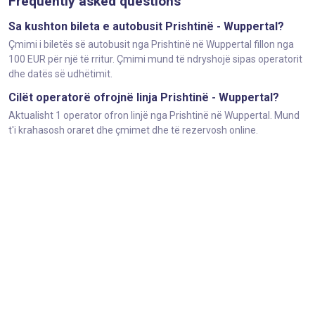
Frequently asked questions
Sa kushton bileta e autobusit Prishtinë - Wuppertal?
Çmimi i biletës së autobusit nga Prishtinë në Wuppertal fillon nga
100 EUR për një të rritur. Çmimi mund të ndryshojë sipas operatorit
dhe datës së udhëtimit.
Cilët operatorë ofrojnë linja Prishtinë - Wuppertal?
Aktualisht 1 operator ofron linjë nga Prishtinë në Wuppertal. Mund
t'i krahasosh oraret dhe çmimet dhe të rezervosh online.