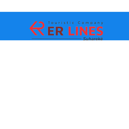
Načini plaćanja:
Top destinacije
Glavne veze
Odredište po gradu
Kontakt
Одредиште по држави
O nama
Najnovije vesti
Politika i uslovi korišćenja