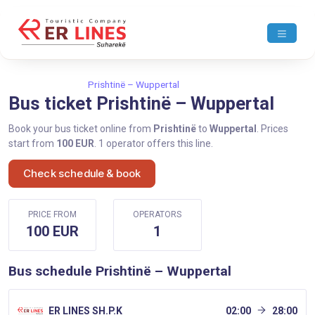
Home
Prishtinë
Prishtinë – Wuppertal
Bus ticket Prishtinë – Wuppertal
Book your bus ticket online from
Prishtinë
to
Wuppertal
. Prices
start from
100 EUR
. 1 operator offers this line.
Check schedule & book
PRICE FROM
OPERATORS
100 EUR
1
Bus schedule Prishtinë – Wuppertal
ER LINES SH.P.K
02:00
28:00