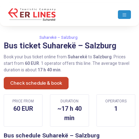
Home
Suharekë
Suharekë – Salzburg
Bus ticket Suharekë – Salzburg
Book your bus ticket online from
Suharekë
to
Salzburg
. Prices
start from
60 EUR
. 1 operator offers this line. The average travel
duration is about
17 h 40 min
.
Check schedule & book
PRICE FROM
DURATION
OPERATORS
60 EUR
~17 h 40
1
min
Bus schedule Suharekë – Salzburg