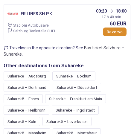
00:20
18:00
ER LINES SH.P.K
17 h 40 min
60 EUR
Stacioni Autobusave
Salzburg Tankstella SHEL
Rezerva
Traveling in the opposite direction? See
Bus ticket Salzburg –
Suharekë
.
Other destinations from Suharekë
Suharekë – Augsburg
Suharekë – Bochum
Suharekë – Dortmund
Suharekë – Düsseldorf
Suharekë – Essen
Suharekë – Frankfurt am Main
Suharekë – Heilbronn
Suharekë – Ingolstadt
Suharekë – Koln
Suharekë – Leverkusen
Suharekë – Mannheim
Suharekë – Montabaur