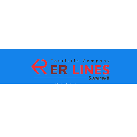
Načini plaćanja:
Top destinacije
Glavne veze
Odredište po gradu
Kontakt