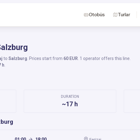
Otobüs
Turlar
Salzburg
aj
to
Salzburg
. Prices start from
60 EUR
. 1 operator offers this line.
7 h
.
DURATION
~17 h
zburg
01:00
18:00
Ferizaj