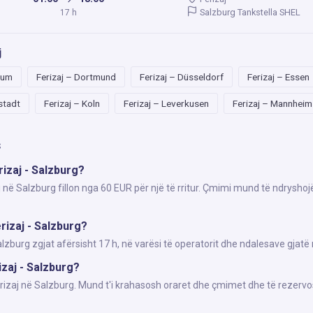
Salzburg Tankstella SHEL
17 h
j
hum
Ferizaj – Dortmund
Ferizaj – Düsseldorf
Ferizaj – Essen
lstadt
Ferizaj – Koln
Ferizaj – Leverkusen
Ferizaj – Mannheim
s
rizaj - Salzburg?
j në Salzburg fillon nga 60 EUR për një të rritur. Çmimi mund të ndryshoj
rizaj - Salzburg?
zburg zgjat afërsisht 17 h, në varësi të operatorit dhe ndalesave gjatë 
izaj - Salzburg?
erizaj në Salzburg. Mund t'i krahasosh oraret dhe çmimet dhe të rezervo