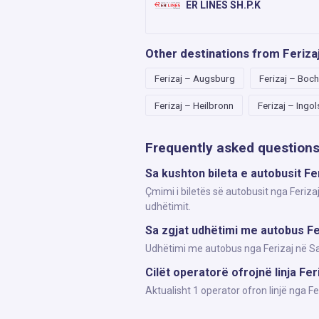
ER LINES SH.P.K
Other destinations from Feriza
Ferizaj – Augsburg
Ferizaj – Boc
Ferizaj – Heilbronn
Ferizaj – Ingo
Frequently asked question
Sa kushton bileta e autobusit Fe
Çmimi i biletës së autobusit nga Feriza
udhëtimit.
Sa zgjat udhëtimi me autobus Fe
Udhëtimi me autobus nga Ferizaj në Sal
Cilët operatorë ofrojnë linja Fer
Aktualisht 1 operator ofron linjë nga F