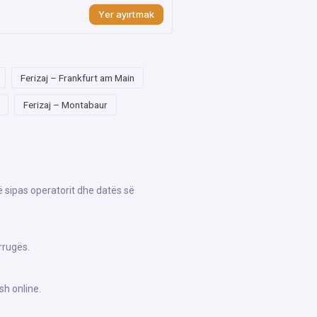
Yer ayırtmak
Ferizaj – Frankfurt am Main
Ferizaj – Montabaur
ë sipas operatorit dhe datës së
rrugës.
sh online.