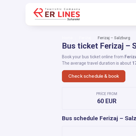
Home
Ferizaj
Ferizaj – Salzburg
Bus ticket Ferizaj – 
Book your bus ticket online from
Feriz
The average travel duration is about
1
Check schedule & book
PRICE FROM
60 EUR
Bus schedule Ferizaj – Sal