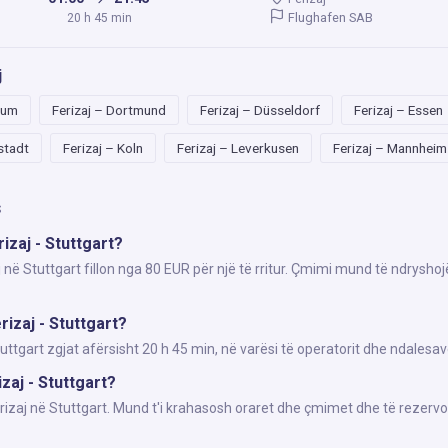
Flughafen SAB
20 h 45 min
j
hum
Ferizaj – Dortmund
Ferizaj – Düsseldorf
Ferizaj – Essen
lstadt
Ferizaj – Koln
Ferizaj – Leverkusen
Ferizaj – Mannheim
s
izaj - Stuttgart?
j në Stuttgart fillon nga 80 EUR për një të rritur. Çmimi mund të ndrysho
izaj - Stuttgart?
tgart zgjat afërsisht 20 h 45 min, në varësi të operatorit dhe ndalesav
izaj - Stuttgart?
erizaj në Stuttgart. Mund t'i krahasosh oraret dhe çmimet dhe të rezervo