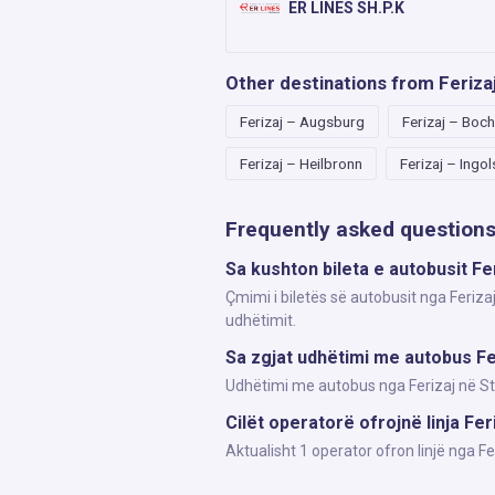
ER LINES SH.P.K
Other destinations from Feriza
Ferizaj – Augsburg
Ferizaj – Boc
Ferizaj – Heilbronn
Ferizaj – Ingo
Frequently asked question
Sa kushton bileta e autobusit Fer
Çmimi i biletës së autobusit nga Feriza
udhëtimit.
Sa zgjat udhëtimi me autobus Fer
Udhëtimi me autobus nga Ferizaj në Stut
Cilët operatorë ofrojnë linja Fer
Aktualisht 1 operator ofron linjë nga F