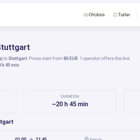
Otobüs
Turlar
Stuttgart
aj
to
Stuttgart
. Prices start from
80 EUR
. 1 operator offers this line.
0 h 45 min
.
DURATION
~20 h 45 min
tgart
01:00
21:45
Ferizaj