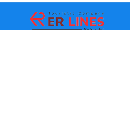
Ödeme yöntemleri:
En iyi seyahat
Ana bağlantılar
destinasyonları
İletişim
Şehre göre varış noktası
Hakkımızda
Eyalete göre varış noktası
Son haberler
Politikalar ve kullanım
koşulları