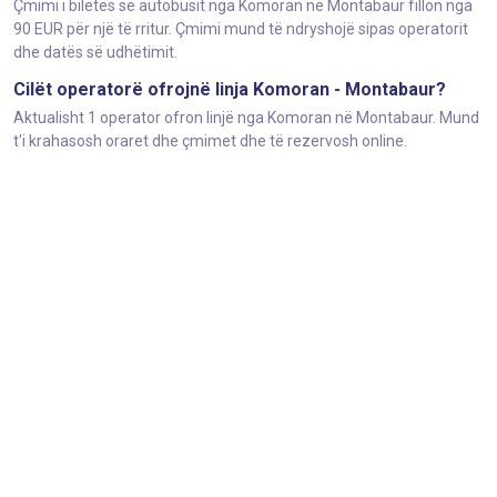
Çmimi i biletës së autobusit nga Komoran në Montabaur fillon nga
90 EUR për një të rritur. Çmimi mund të ndryshojë sipas operatorit
dhe datës së udhëtimit.
Cilët operatorë ofrojnë linja Komoran - Montabaur?
Aktualisht 1 operator ofron linjë nga Komoran në Montabaur. Mund
t'i krahasosh oraret dhe çmimet dhe të rezervosh online.