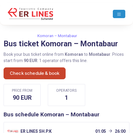
Home
Komoran
Komoran – Montabaur
Bus ticket Komoran – Montabaur
Book your bus ticket online from
Komoran
to
Montabaur
. Prices
start from
90 EUR
. 1 operator offers this line.
Check schedule & book
PRICE FROM
OPERATORS
90 EUR
1
Bus schedule Komoran – Montabaur
ER LINES SH.P.K
01:05
26:00